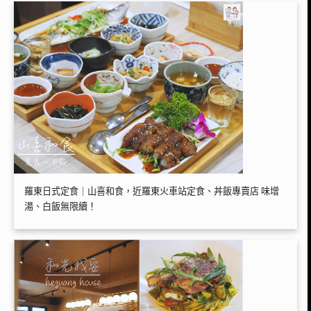
羅東日式定食｜山喜和食，近羅東火車站定食、丼飯專賣店 味增
湯、白飯無限續！