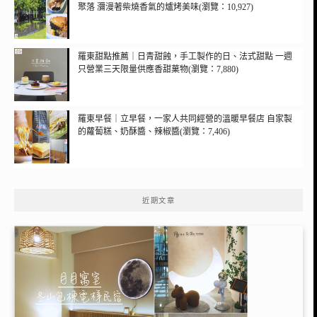
聚落 瀰漫著柴燒香氣的爐烤美味(瀏覽：10,927)
羅東甜點推薦｜日青甜蝕，手工製作的日、法式甜點 一週
只營業三天限量供應香甜菓物(瀏覽：7,880)
羅東早餐｜立早餐，一家人共同經營的溫暖早餐店 自家製
的蘿蔔糕、奶酥醬、辣椒醬(瀏覽：7,406)
近期文章