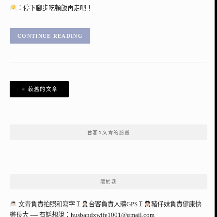
：停下腳步吃頓飯再走吧！
CONTINUE READING
文
較舊的文章
章
導
覽
台客X文青的臉書
關於我
文青負責拍照和寫字Ｉ
台客負責人體GPSＩ
豬仔妹負責健康快
樂長大 ---- 有話想說：
husbandxwife1001@gmail.com