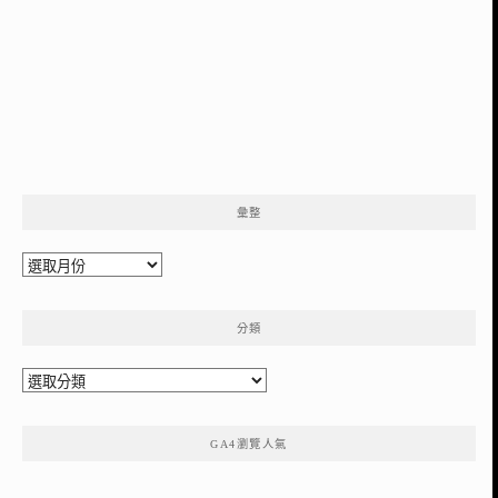
彙整
彙
整
分類
分
類
GA4瀏覽人氣