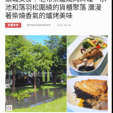
池和落羽松圍繞的貨櫃聚落 瀰漫
著柴燒香氣的爐烤美味
宜蘭美食
HUSBANDXWIFE
2023-09-26