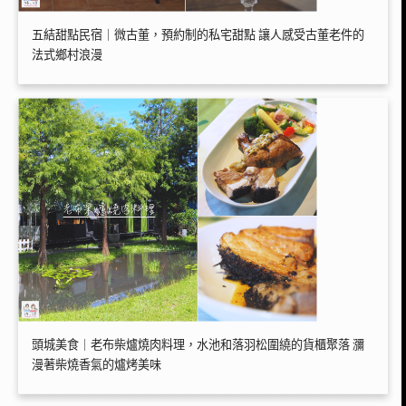
五結甜點民宿｜微古董，預約制的私宅甜點 讓人感受古董老件的
法式鄉村浪漫
頭城美食｜老布柴爐燒肉料理，水池和落羽松圍繞的貨櫃聚落 瀰
漫著柴燒香氣的爐烤美味