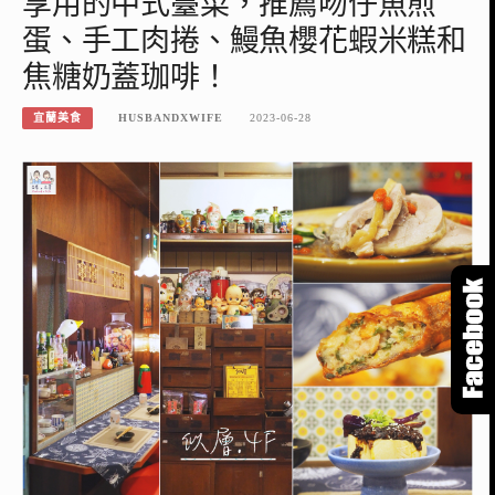
享用的中式臺菜，推薦吻仔魚煎
蛋、手工肉捲、鰻魚櫻花蝦米糕和
焦糖奶蓋珈啡！
宜蘭美食
HUSBANDXWIFE
2023-06-28