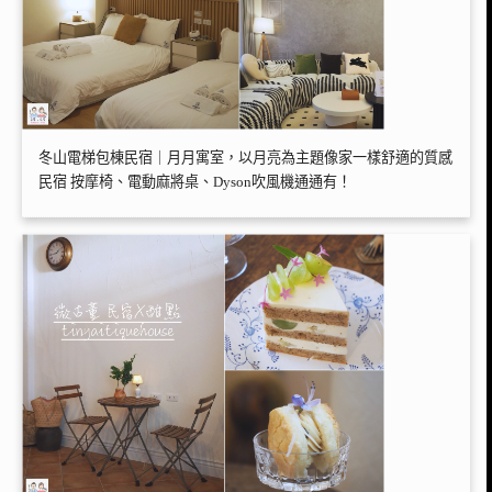
冬山電梯包棟民宿｜月月寓室，以月亮為主題像家一樣舒適的質感
民宿 按摩椅、電動麻將桌、Dyson吹風機通通有！