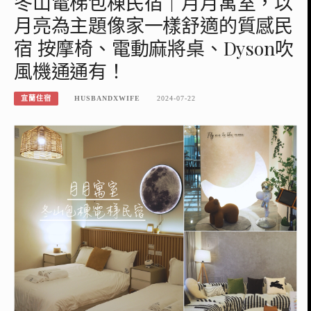
冬山電梯包棟民宿｜月月寓室，以
月亮為主題像家一樣舒適的質感民
宿 按摩椅、電動麻將桌、Dyson吹
風機通通有！
宜蘭住宿
HUSBANDXWIFE
2024-07-22