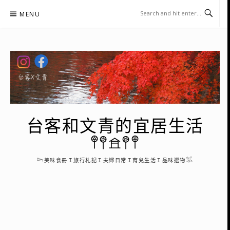
Skip
MENU
to
content
台客和文青的宜居生活
𖤣𖤥𖠿𖤥𖤣
𓆸美味食冊Ｉ旅行札記Ｉ夫婦日常Ｉ育兒生活Ｉ品味選物𓅮