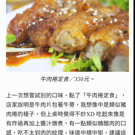
牛肉捲定食／350元。
上一次想嘗試別的口味，點了「牛肉捲定食」，
店家說明是牛肉片包著牛蒡，我想像中是類似豬
肉捲的樣子，但上桌時覺得不妙XD 吃起來像是
有炸過再加上醬汁燉煮，有一點類似糖醋肉的口
感，吃不太到肉的紋理，味道中規中矩，建議這