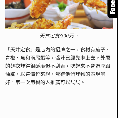
天丼定食/390元。
「天丼定食」是店內的招牌之一，食材有
茄子、
青椒、魚和兩尾蝦等，醬汁已經先淋上去。外層
的麵衣炸得很酥脆但不刮舌，吃起來不會過厚跟
油膩，以這價位來說，覺得他們炸物的表現蠻
好，第一次用餐的人推薦可以試試。