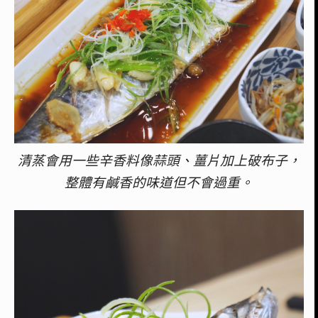
清蒸會用一些辛香料像蒜頭、薑片加上破布子，
整體有鹹香的味道但不會過重。