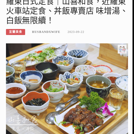
羅東日式定食｜山喜和食，近羅東
火車站定食、丼飯專賣店 味增湯、
白飯無限續！
宜蘭美食
HUSBANDXWIFE
2023-09-22