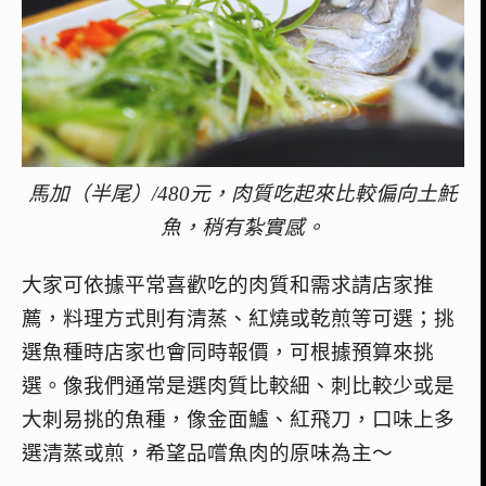
馬加（半尾）/480元，肉質吃起來比較偏向土魠
魚，稍有紮實感。
大家可依據平常喜歡吃的肉質和需求請店家推
薦，料理方式則有清蒸、紅燒或乾煎等可選；挑
選魚種時店家也會同時報價，可根據預算來挑
選。
像我們通常是選肉質比較細、刺比較少或是
大刺易挑的魚種，像金面鱸、紅飛刀，口味上多
選清蒸或煎，希望品嚐魚肉的原味為主～