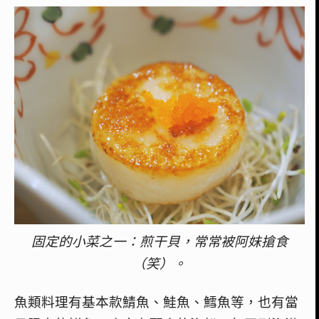
固定的小菜之一：煎干貝，常常被阿妹搶食
（笑）。
魚類料理有基本款鯖魚、鮭魚、鱈魚等，也有當