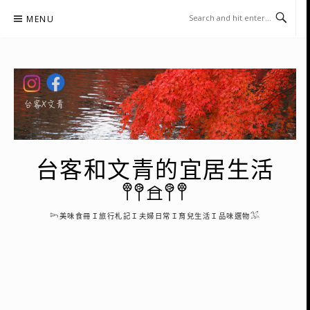
Skip
MENU
to
content
台客和文青的宜居生活
𖤣𖤥𖠿𖤥𖤣
𓆸美味食冊Ｉ旅行札記Ｉ夫婦日常Ｉ育兒生活Ｉ品味選物𓅮