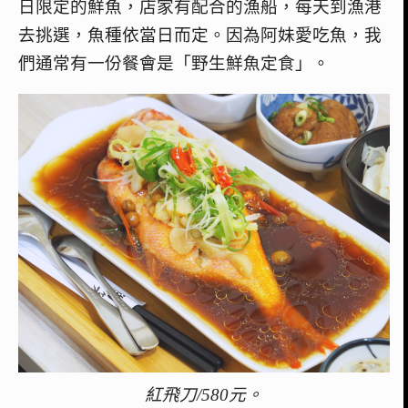
日限定的鮮魚，店家有配合的漁船，每天到漁港
去挑選，魚種依當日而定。
因為阿妹愛吃魚，我
們通常有一份餐會是「野生鮮魚定食」。
紅飛刀/580元。