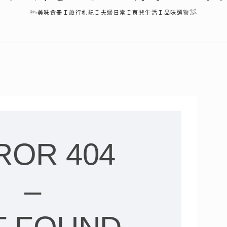
𓆸美味食冊Ｉ旅行札記Ｉ夫婦日常Ｉ育兒生活Ｉ品味選物𓅮
ROR 404
–