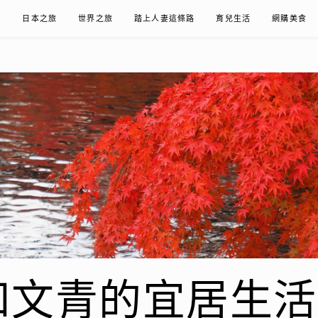
在
日本之旅
世界之旅
踏上人妻這條路
育兒生活
網購美食
青的宜居生活𖤣𖤥