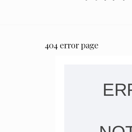
404 error page
ER