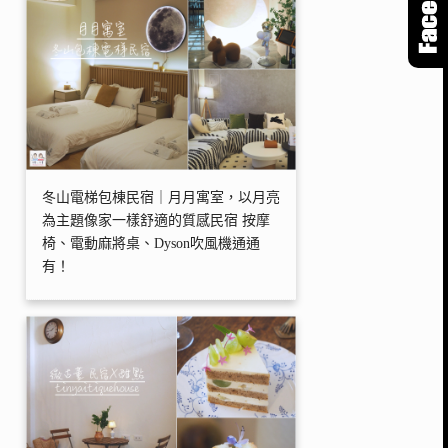
冬山電梯包棟民宿｜月月寓室，以月亮
為主題像家一樣舒適的質感民宿 按摩
椅、電動麻將桌、Dyson吹風機通通
有！