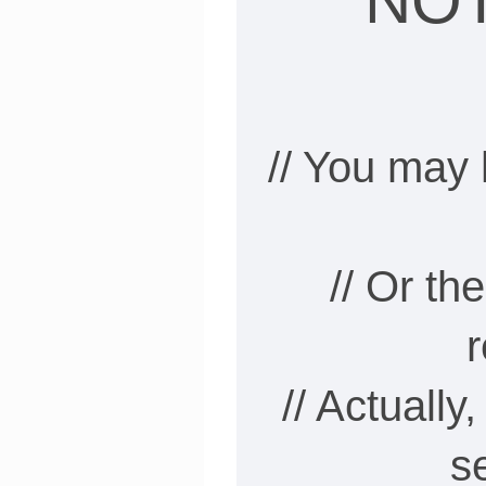
NO
// You may 
// Or t
// Actually
s