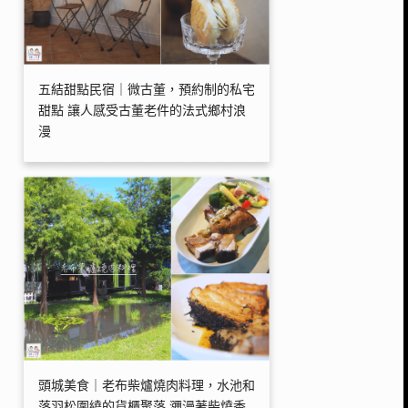
五結甜點民宿｜微古董，預約制的私宅
甜點 讓人感受古董老件的法式鄉村浪
漫
頭城美食｜老布柴爐燒肉料理，水池和
落羽松圍繞的貨櫃聚落 瀰漫著柴燒香