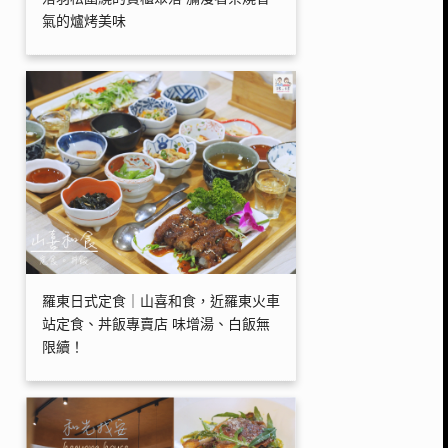
氣的爐烤美味
羅東日式定食｜山喜和食，近羅東火車
站定食、丼飯專賣店 味增湯、白飯無
限續！