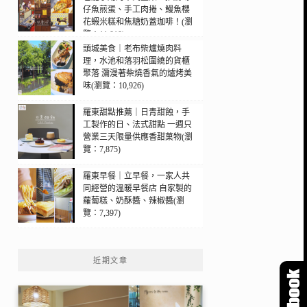
仔魚煎蛋、手工肉捲、鰻魚櫻
花蝦米糕和焦糖奶蓋珈啡！(瀏
覽：11,010)
頭城美食｜老布柴爐燒肉料
理，水池和落羽松圍繞的貨櫃
聚落 瀰漫著柴燒香氣的爐烤美
味(瀏覽：10,926)
羅東甜點推薦｜日青甜蝕，手
工製作的日、法式甜點 一週只
營業三天限量供應香甜菓物(瀏
覽：7,875)
羅東早餐｜立早餐，一家人共
同經營的溫暖早餐店 自家製的
蘿蔔糕、奶酥醬、辣椒醬(瀏
覽：7,397)
近期文章