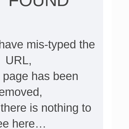
T FOUND
have mis-typed the
URL,
he page has been
removed,
, there is nothing to
ee here…