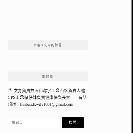
台客X文青的臉書
關於我
文青負責拍照和寫字Ｉ
台客負責人體
GPSＩ
豬仔妹負責健康快樂長大 ---- 有話
想說：
husbandxwife1001@gmail.com
搜
尋