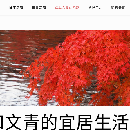
在
日本之旅
世界之旅
踏上人妻這條路
育兒生活
網購美食
青的宜居生活𖤣𖤥