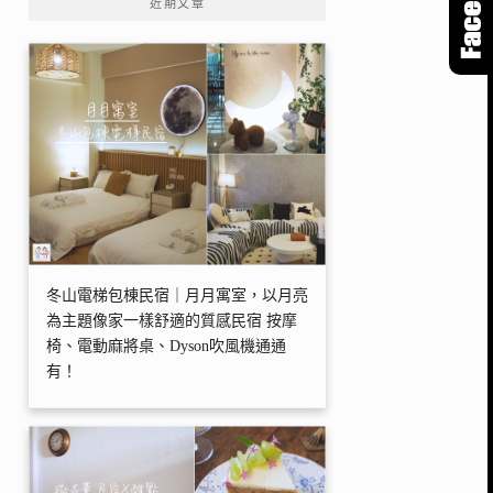
近期文章
冬山電梯包棟民宿｜月月寓室，以月亮
為主題像家一樣舒適的質感民宿 按摩
椅、電動麻將桌、Dyson吹風機通通
有！