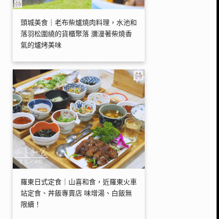
頭城美食｜老布柴爐燒肉料理，水池和
落羽松圍繞的貨櫃聚落 瀰漫著柴燒香
氣的爐烤美味
羅東日式定食｜山喜和食，近羅東火車
站定食、丼飯專賣店 味增湯、白飯無
限續！