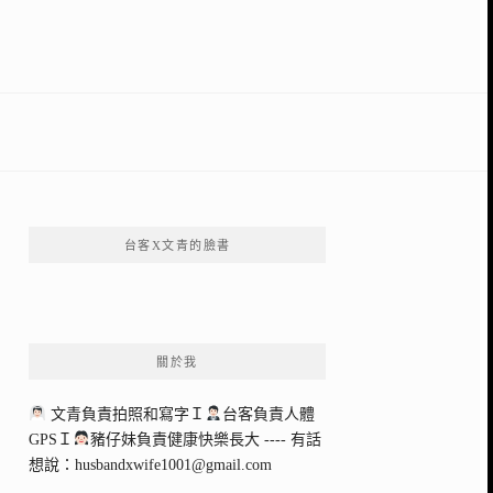
台客X文青的臉書
關於我
文青負責拍照和寫字Ｉ
台客負責人體
GPSＩ
豬仔妹負責健康快樂長大 ---- 有話
想說：
husbandxwife1001@gmail.com