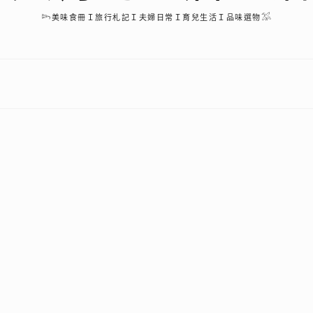
𓆸美味食冊Ｉ旅行札記Ｉ夫婦日常Ｉ育兒生活Ｉ品味選物𓅮