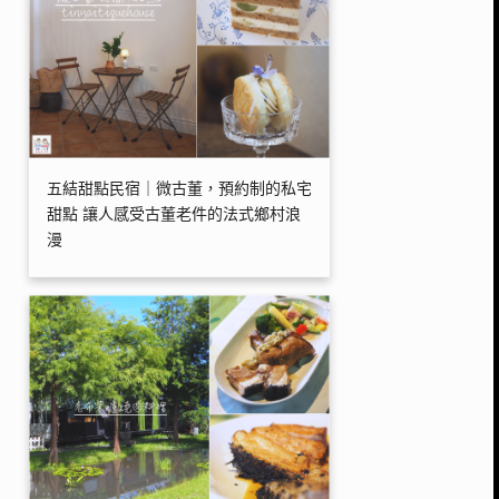
五結甜點民宿｜微古董，預約制的私宅
甜點 讓人感受古董老件的法式鄉村浪
漫