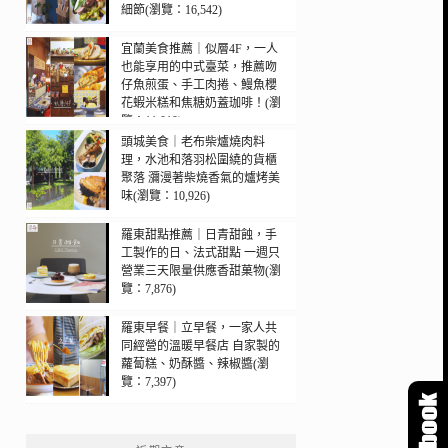
細節(瀏覽：16,542)
宜蘭美食推薦｜似層4F，一人
也能享用的中式臺菜，推薦吻
仔魚煎蛋、手工肉捲、鰻魚櫻
花蝦米糕和焦糖奶蓋珈啡！(瀏
覽：11,010)
頭城美食｜老布柴爐燒肉料
理，水池和落羽松圍繞的貨櫃
聚落 瀰漫著柴燒香氣的爐烤美
味(瀏覽：10,926)
羅東甜點推薦｜日青甜蝕，手
工製作的日、法式甜點 一週只
營業三天限量供應香甜菓物(瀏
覽：7,876)
羅東早餐｜立早餐，一家人共
同經營的溫暖早餐店 自家製的
蘿蔔糕、奶酥醬、辣椒醬(瀏
覽：7,397)