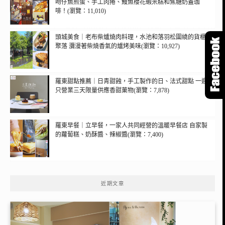
吻仔魚煎蛋、手工肉捲、鰻魚櫻花蝦米糕和焦糖奶蓋珈
啡！(瀏覽：11,010)
頭城美食｜老布柴爐燒肉料理，水池和落羽松圍繞的貨櫃
聚落 瀰漫著柴燒香氣的爐烤美味(瀏覽：10,927)
羅東甜點推薦｜日青甜蝕，手工製作的日、法式甜點 一週
只營業三天限量供應香甜菓物(瀏覽：7,878)
羅東早餐｜立早餐，一家人共同經營的溫暖早餐店 自家製
的蘿蔔糕、奶酥醬、辣椒醬(瀏覽：7,400)
近期文章