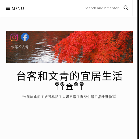
Skip
MENU
to
content
台客和文青的宜居生活
𖤣𖤥𖠿𖤥𖤣
𓆸美味食冊Ｉ旅行札記Ｉ夫婦日常Ｉ育兒生活Ｉ品味選物𓅮