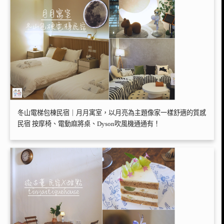
冬山電梯包棟民宿｜月月寓室，以月亮為主題像家一樣舒適的質感
民宿 按摩椅、電動麻將桌、Dyson吹風機通通有！