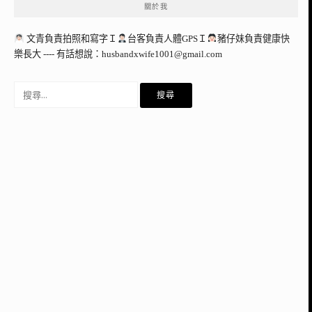
關於我
文青負責拍照和寫字Ｉ
台客負責人體GPSＩ
豬仔妹負責健康快
樂長大 ---- 有話想說：
husbandxwife1001@gmail.com
搜
尋
關
鍵
字: