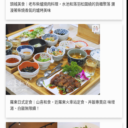
頭城美食｜老布柴爐燒肉料理，水池和落羽松圍繞的貨櫃聚落 瀰
漫著柴燒香氣的爐烤美味
羅東日式定食｜山喜和食，近羅東火車站定食、丼飯專賣店 味增
湯、白飯無限續！