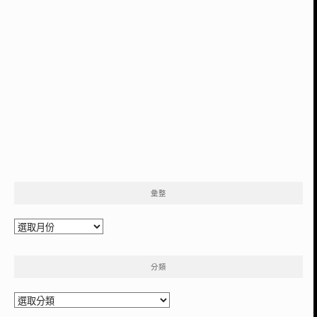
彙整
彙
整
分類
分
類