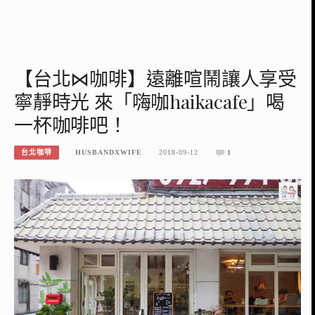
【台北⋈咖啡】遠離喧鬧讓人享受
寧靜時光 來「嗨咖haikacafe」喝
一杯咖啡吧！
台北咖啡
HUSBANDXWIFE
2018-09-12
1