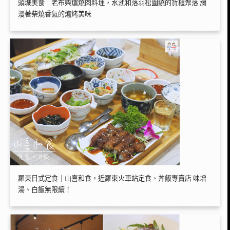
頭城美食｜老布柴爐燒肉料理，水池和落羽松圍繞的貨櫃聚落 瀰
漫著柴燒香氣的爐烤美味
羅東日式定食｜山喜和食，近羅東火車站定食、丼飯專賣店 味增
湯、白飯無限續！