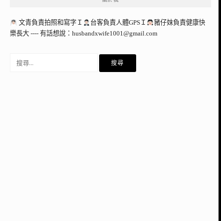
文青負責拍照和寫字Ｉ
台客負責人體GPSＩ
豬仔妹負責健康快
樂長大 ---- 有話想說：
husbandxwife1001@gmail.com
搜
尋
關
鍵
字: