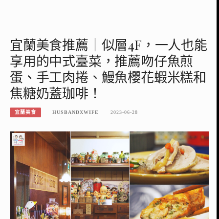
宜蘭美食推薦｜似層4F，一人也能
享用的中式臺菜，推薦吻仔魚煎
蛋、手工肉捲、鰻魚櫻花蝦米糕和
焦糖奶蓋珈啡！
宜蘭美食
HUSBANDXWIFE
2023-06-28