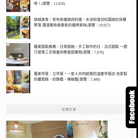
啡！(瀏覽：11,010)
頭城美食｜老布柴爐燒肉料理，水池和落羽松圍繞的貨櫃
聚落 瀰漫著柴燒香氣的爐烤美味(瀏覽：10,927)
羅東甜點推薦｜日青甜蝕，手工製作的日、法式甜點 一週
只營業三天限量供應香甜菓物(瀏覽：7,878)
羅東早餐｜立早餐，一家人共同經營的溫暖早餐店 自家製
的蘿蔔糕、奶酥醬、辣椒醬(瀏覽：7,400)
近期文章