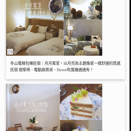
冬山電梯包棟民宿｜月月寓室，以月亮為主題像家一樣舒適的質感
民宿 按摩椅、電動麻將桌、Dyson吹風機通通有！