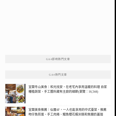
GA4即時熱門文章
GA4熱門文章
宜蘭冬山美食｜和光找安，在老宅內享用溫暖的料理 自家
種植蔬菜、手工醬料藏有主廚的細節(瀏覽：16,544)
宜蘭美食推薦｜似層4F，一人也能享用的中式臺菜，推薦
吻仔魚煎蛋、手工肉捲、鰻魚櫻花蝦米糕和焦糖奶蓋珈