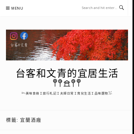
Skip
MENU
to
content
台客和文青的宜居生活
𖤣𖤥𖠿𖤥𖤣
𓆸美味食冊Ｉ旅行札記Ｉ夫婦日常Ｉ育兒生活Ｉ品味選物𓅮
標籤:
宜蘭酒廠