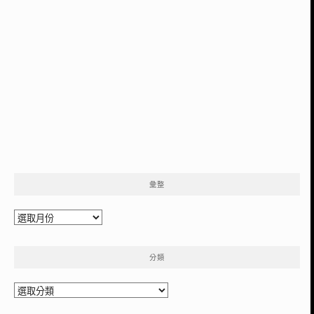
彙整
彙
整
分類
分
類