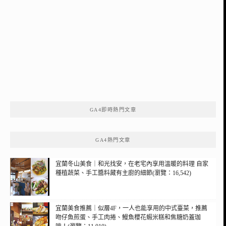
GA4即時熱門文章
GA4熱門文章
宜蘭冬山美食｜和光找安，在老宅內享用溫暖的料理 自家
種植蔬菜、手工醬料藏有主廚的細節(瀏覽：16,542)
宜蘭美食推薦｜似層4F，一人也能享用的中式臺菜，推薦
吻仔魚煎蛋、手工肉捲、鰻魚櫻花蝦米糕和焦糖奶蓋珈