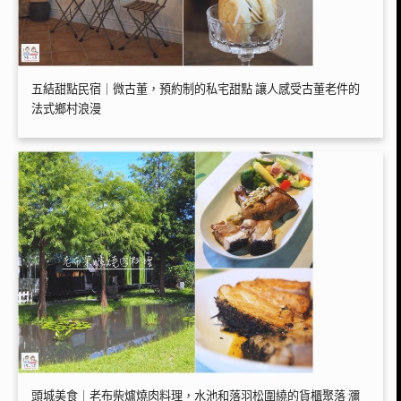
五結甜點民宿｜微古董，預約制的私宅甜點 讓人感受古董老件的
法式鄉村浪漫
頭城美食｜老布柴爐燒肉料理，水池和落羽松圍繞的貨櫃聚落 瀰