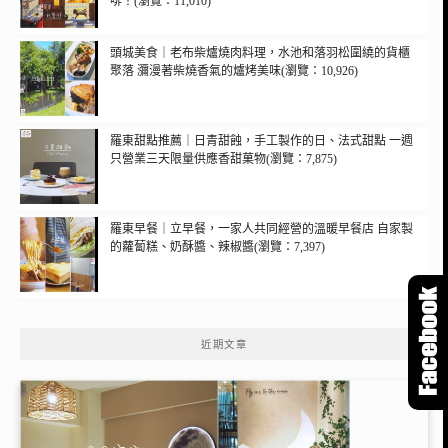
啡！(瀏覽：11,010)
頭城美食｜老布柴爐燒肉料理，水池和落羽松圍繞的貨櫃
聚落 瀰漫著柴燒香氣的爐烤美味(瀏覽：10,926)
羅東甜點推薦｜日青甜蝕，手工製作的日、法式甜點 一週
只營業三天限量供應香甜菓物(瀏覽：7,875)
羅東早餐｜立早餐，一家人共同經營的溫暖早餐店 自家製
的蘿蔔糕、奶酥醬、辣椒醬(瀏覽：7,397)
近期文章