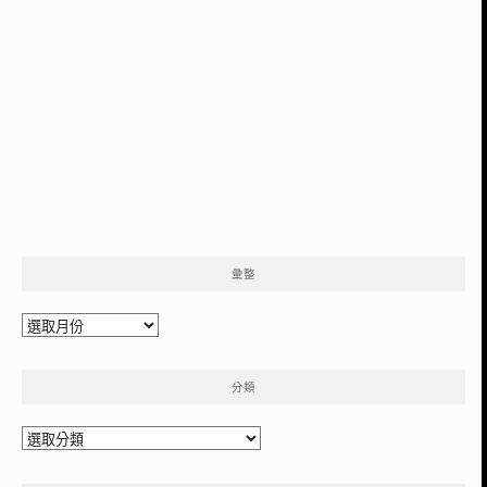
彙整
彙
整
分類
分
類