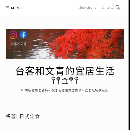
Skip
MENU
to
content
台客和文青的宜居生活
𖤣𖤥𖠿𖤥𖤣
𓆸美味食冊Ｉ旅行札記Ｉ夫婦日常Ｉ育兒生活Ｉ品味選物𓅮
標籤:
日式定食