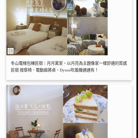
冬山電梯包棟民宿｜月月寓室，以月亮為主題像家一樣舒適的質感
民宿 按摩椅、電動麻將桌、Dyson吹風機通通有！