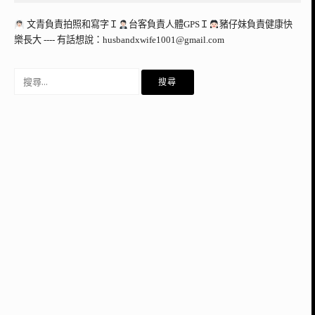
文青負責拍照和寫字Ｉ
台客負責人體GPSＩ
豬仔妹負責健康快
樂長大 ---- 有話想說：
husbandxwife1001@gmail.com
搜
尋
關
鍵
字: