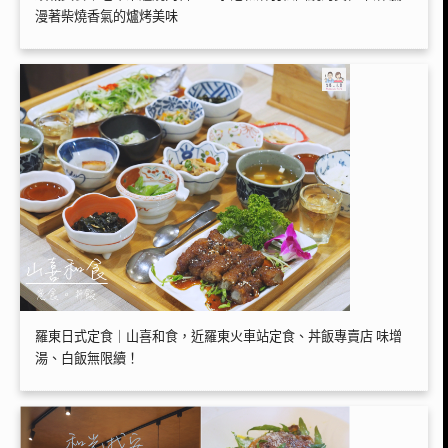
漫著柴燒香氣的爐烤美味
羅東日式定食｜山喜和食，近羅東火車站定食、丼飯專賣店 味增
湯、白飯無限續！