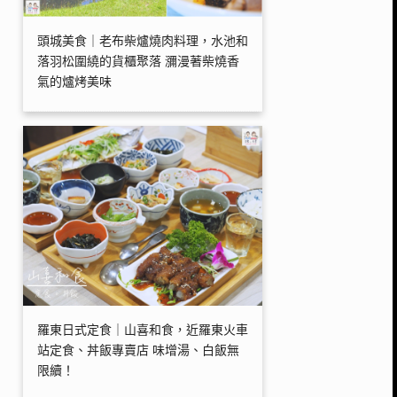
頭城美食｜老布柴爐燒肉料理，水池和
落羽松圍繞的貨櫃聚落 瀰漫著柴燒香
氣的爐烤美味
羅東日式定食｜山喜和食，近羅東火車
站定食、丼飯專賣店 味增湯、白飯無
限續！