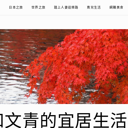
在
日本之旅
世界之旅
踏上人妻這條路
育兒生活
網購美食
青的宜居生活𖤣𖤥