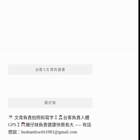
台客X文青的臉書
關於我
文青負責拍照和寫字Ｉ
台客負責人體
GPSＩ
豬仔妹負責健康快樂長大 ---- 有話
想說：
husbandxwife1001@gmail.com