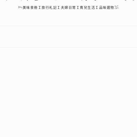
𓆸美味食冊Ｉ旅行札記Ｉ夫婦日常Ｉ育兒生活Ｉ品味選物𓅮