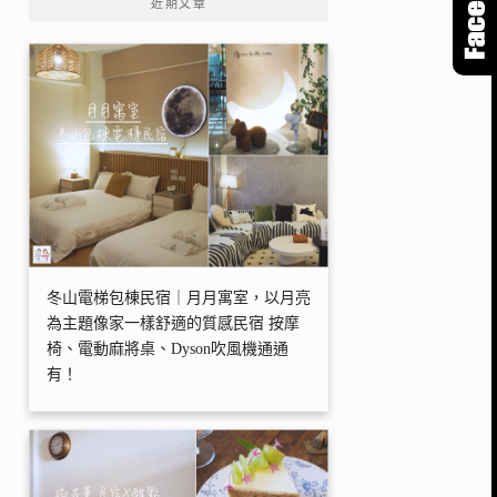
近期文章
冬山電梯包棟民宿｜月月寓室，以月亮
為主題像家一樣舒適的質感民宿 按摩
椅、電動麻將桌、Dyson吹風機通通
有！