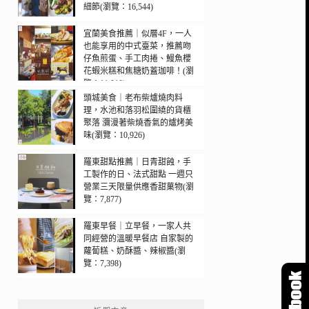
細節(瀏覽：16,544)
宜蘭美食推薦｜似層4F，一人
也能享用的中式臺菜，推薦吻
仔魚煎蛋、手工肉捲、鰻魚櫻
花蝦米糕和焦糖奶蓋珈啡！(瀏
覽：11,010)
頭城美食｜老布柴爐燒肉料
理，水池和落羽松圍繞的貨櫃
聚落 瀰漫著柴燒香氣的爐烤美
味(瀏覽：10,926)
羅東甜點推薦｜日青甜蝕，手
工製作的日、法式甜點 一週只
營業三天限量供應香甜菓物(瀏
覽：7,877)
羅東早餐｜立早餐，一家人共
同經營的溫暖早餐店 自家製的
蘿蔔糕、奶酥醬、辣椒醬(瀏
覽：7,398)