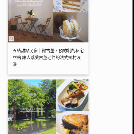
五結甜點民宿｜微古董，預約制的私宅
甜點 讓人感受古董老件的法式鄉村浪
漫