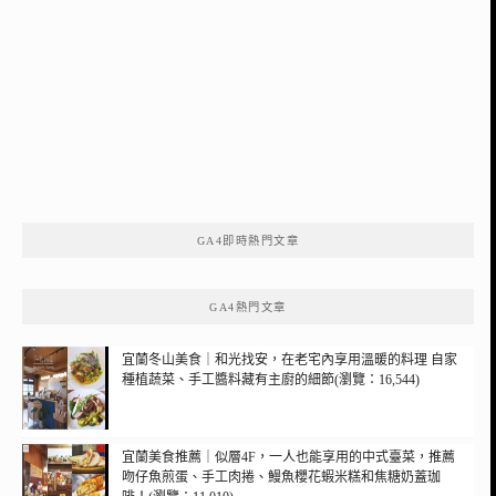
GA4即時熱門文章
GA4熱門文章
宜蘭冬山美食｜和光找安，在老宅內享用溫暖的料理 自家
種植蔬菜、手工醬料藏有主廚的細節(瀏覽：16,544)
宜蘭美食推薦｜似層4F，一人也能享用的中式臺菜，推薦
吻仔魚煎蛋、手工肉捲、鰻魚櫻花蝦米糕和焦糖奶蓋珈