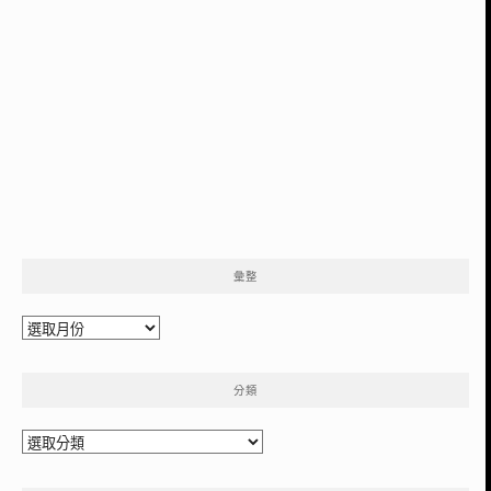
彙整
彙
整
分類
分
類