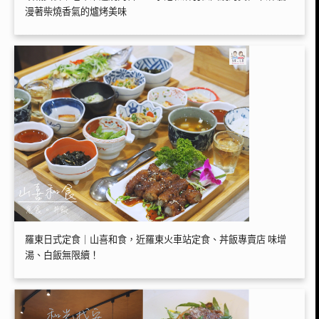
漫著柴燒香氣的爐烤美味
羅東日式定食｜山喜和食，近羅東火車站定食、丼飯專賣店 味增
湯、白飯無限續！