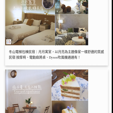
冬山電梯包棟民宿｜月月寓室，以月亮為主題像家一樣舒適的質感
民宿 按摩椅、電動麻將桌、Dyson吹風機通通有！