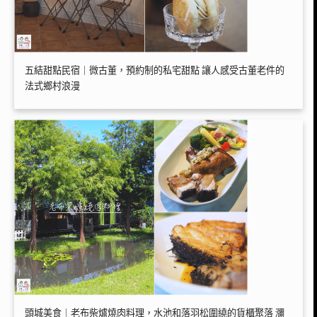
五結甜點民宿｜微古董，預約制的私宅甜點 讓人感受古董老件的
法式鄉村浪漫
頭城美食｜老布柴爐燒肉料理，水池和落羽松圍繞的貨櫃聚落 瀰