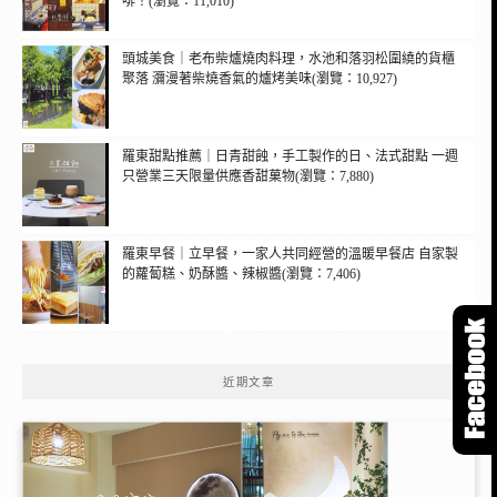
啡！(瀏覽：11,010)
頭城美食｜老布柴爐燒肉料理，水池和落羽松圍繞的貨櫃
聚落 瀰漫著柴燒香氣的爐烤美味(瀏覽：10,927)
羅東甜點推薦｜日青甜蝕，手工製作的日、法式甜點 一週
只營業三天限量供應香甜菓物(瀏覽：7,880)
羅東早餐｜立早餐，一家人共同經營的溫暖早餐店 自家製
的蘿蔔糕、奶酥醬、辣椒醬(瀏覽：7,406)
近期文章