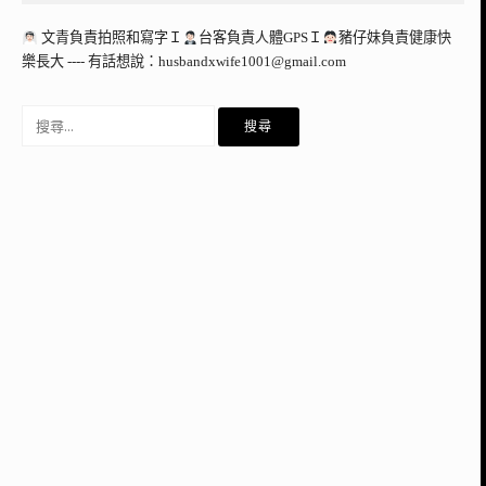
文青負責拍照和寫字Ｉ
台客負責人體GPSＩ
豬仔妹負責健康快
樂長大 ---- 有話想說：
husbandxwife1001@gmail.com
搜
尋
關
鍵
字: