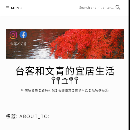
Skip
MENU
to
content
台客和文青的宜居生活
𖤣𖤥𖠿𖤥𖤣
𓆸美味食冊Ｉ旅行札記Ｉ夫婦日常Ｉ育兒生活Ｉ品味選物𓅮
標籤:
ABOUT_TO: