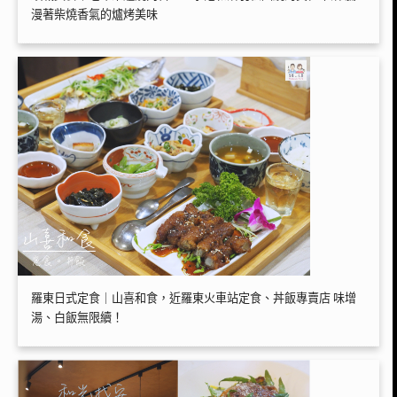
漫著柴燒香氣的爐烤美味
羅東日式定食｜山喜和食，近羅東火車站定食、丼飯專賣店 味增
湯、白飯無限續！