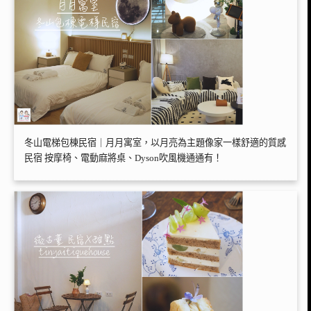
冬山電梯包棟民宿｜月月寓室，以月亮為主題像家一樣舒適的質感
民宿 按摩椅、電動麻將桌、Dyson吹風機通通有！