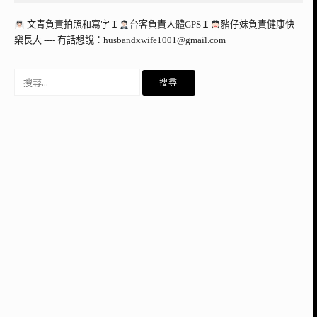
文青負責拍照和寫字Ｉ
台客負責人體GPSＩ
豬仔妹負責健康快
樂長大 ---- 有話想說：
husbandxwife1001@gmail.com
搜
尋
關
鍵
字: