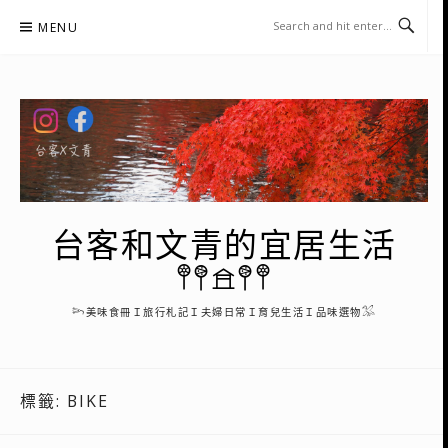
Skip
MENU
to
content
台客和文青的宜居生活
𖤣𖤥𖠿𖤥𖤣
𓆸美味食冊Ｉ旅行札記Ｉ夫婦日常Ｉ育兒生活Ｉ品味選物𓅮
標籤:
BIKE