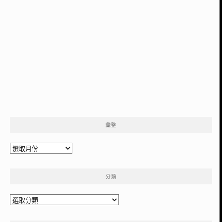
彙整
彙
整
分類
分
類