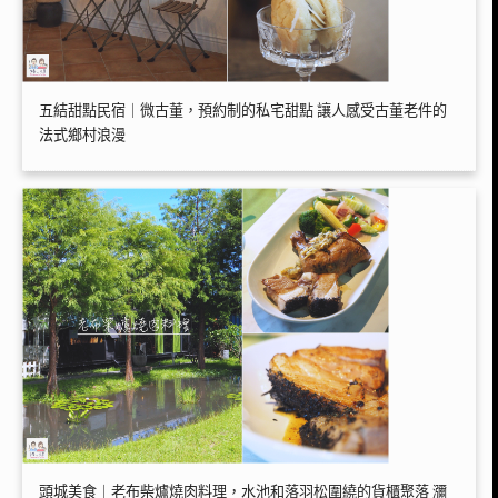
五結甜點民宿｜微古董，預約制的私宅甜點 讓人感受古董老件的
法式鄉村浪漫
頭城美食｜老布柴爐燒肉料理，水池和落羽松圍繞的貨櫃聚落 瀰