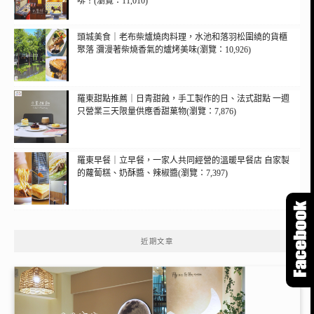
啡！(瀏覽：11,010)
頭城美食｜老布柴爐燒肉料理，水池和落羽松圍繞的貨櫃
聚落 瀰漫著柴燒香氣的爐烤美味(瀏覽：10,926)
羅東甜點推薦｜日青甜蝕，手工製作的日、法式甜點 一週
只營業三天限量供應香甜菓物(瀏覽：7,876)
羅東早餐｜立早餐，一家人共同經營的溫暖早餐店 自家製
的蘿蔔糕、奶酥醬、辣椒醬(瀏覽：7,397)
近期文章