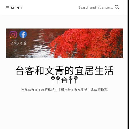
Skip
MENU
to
content
台客和文青的宜居生活
𖤣𖤥𖠿𖤥𖤣
𓆸美味食冊Ｉ旅行札記Ｉ夫婦日常Ｉ育兒生活Ｉ品味選物𓅮