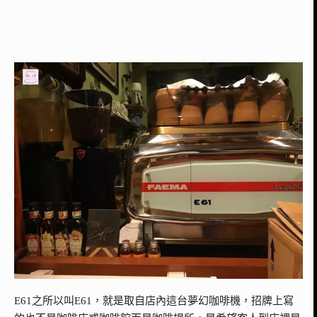
E61之所以叫E61，就是取自店內這台夢幻咖啡機，招牌上寫