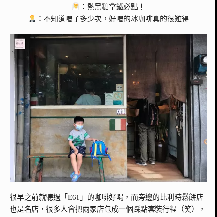
：熱黑糖拿鐵必點！
：不知道喝了多少次，好喝的冰咖啡真的很難得
很早之前就聽過「E61」的咖啡好喝，而旁邊的比利時鬆餅店
也是名店，很多人會把兩家店包成一個踩點套裝行程（笑），