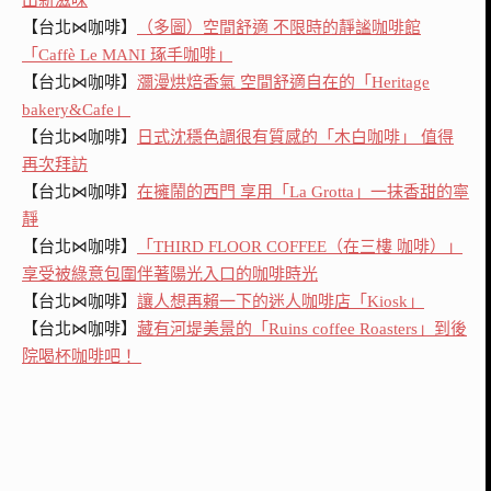
出新滋味
【台北⋈咖啡】
（多圖）空間舒適 不限時的靜謐咖啡館
「Caffè Le MANI 琢手咖啡」
【台北⋈咖啡】
瀰漫烘焙香氣 空間舒適自在的「Heritage
bakery&Cafe」
【台北⋈咖啡】
日式沈穩色調很有質感的「木白咖啡」 值得
再次拜訪
【台北⋈咖啡】
在擁鬧的西門 享用「La Grotta」一抹香甜的寧
靜
【台北⋈咖啡】
「THIRD FLOOR COFFEE（在三樓 咖啡）」
享受被綠意包圍伴著陽光入口的咖啡時光
【台北⋈咖啡】
讓人想再賴一下的迷人咖啡店「Kiosk」
【台北⋈咖啡】
藏有河堤美景的「Ruins coffee Roasters」到後
院喝杯咖啡吧！