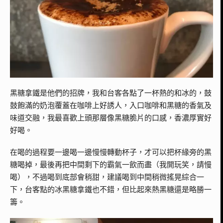
黑糖拿鐵是他們的招牌，我和台客各點了一杯熱的和冰的，鼓
鼓飽滿的奶泡覆蓋在咖啡上好誘人，入口咖啡和黑糖的香氣及
味道交融，我最喜歡上頭那層像黑糖脆片的口感，香濃厚實好
好喝。
在喝的過程要一邊喝一邊慢慢轉動杯子，才可以把杯緣旁的黑
糖喝掉，最後再把中間剩下的霸氣一飲而盡（我開玩笑，請慢
喝），不過喝到底部會稍甜，建議喝到中間稍微搖晃綜合一
下，台客點的冰黑糖拿鐵也不錯，但比起來熱黑糖還是略勝一
籌。