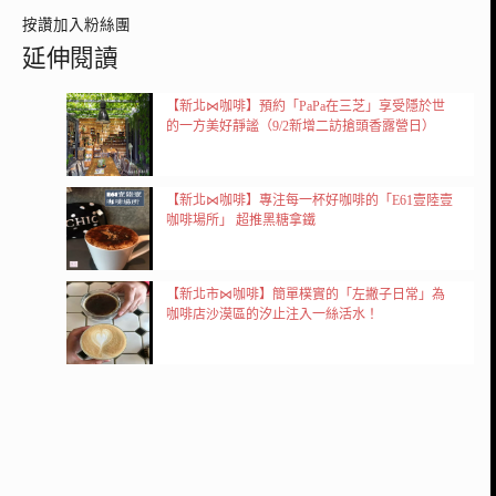
按讚加入粉絲團
延伸閱讀
【新北⋈咖啡】預約「PaPa在三芝」享受隱於世
的一方美好靜謐（9/2新增二訪搶頭香露營日）
【新北⋈咖啡】專注每一杯好咖啡的「E61壹陸壹
咖啡場所」 超推黑糖拿鐵
【新北市⋈咖啡】簡單樸實的「左撇子日常」為
咖啡店沙漠區的汐止注入一絲活水！