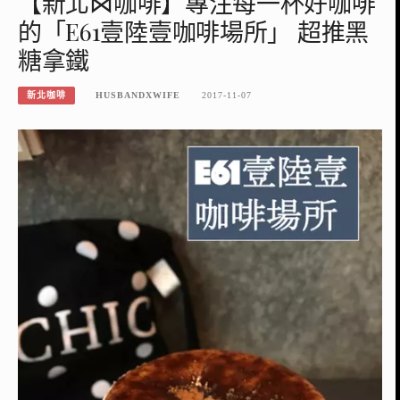
【新北⋈咖啡】專注每一杯好咖啡
的「E61壹陸壹咖啡場所」 超推黑
糖拿鐵
新北咖啡
HUSBANDXWIFE
2017-11-07