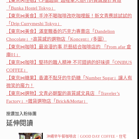
【東京⋈住宿】CP值超高 超推單人旅行的質感設計青旅
「Bunka Hostel Tokyo」
【東京⋈美食】手沖不喝咖啡改吃咖哩飯！新文青應該試試的
「Drip Currymeshi Tokyo」
【東京⋈美食】滿室飄香的巧克力專賣店「Dandelion
Chocolate」+高質感的選物店「Koncent」(多圖）
【東京⋈咖啡】最浪漫的事 花藝結合咖啡店的 「From afar 倉
庫01」
【東京⋈咖啡】堅持的職人精神 不可錯過的好味道「ONIBUS
COFFEE」
【東京⋈糖果】香濃不黏牙的牛奶糖「Number Sugar」讓人有
微笑的魔力！
【東京⋈選物】文青必朝聖的高質感文具店 「Traveler’s
Factory」+雜貨選物店「Brick&Mortar」
按讚加入粉絲團
延伸閱讀
沖繩早午餐咖啡店｜GOOD DAY COFFEE，住宅