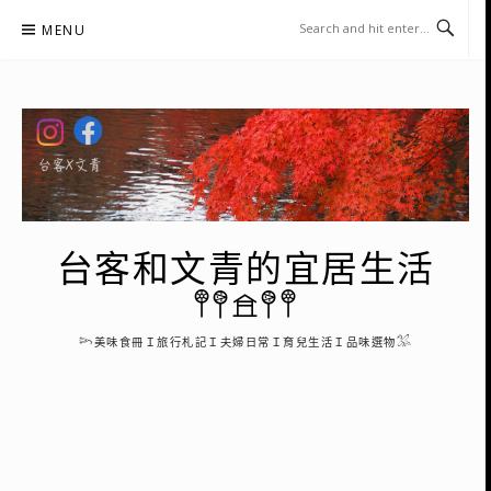
Skip
MENU
to
content
台客和文青的宜居生活
𖤣𖤥𖠿𖤥𖤣
𓆸美味食冊Ｉ旅行札記Ｉ夫婦日常Ｉ育兒生活Ｉ品味選物𓅮