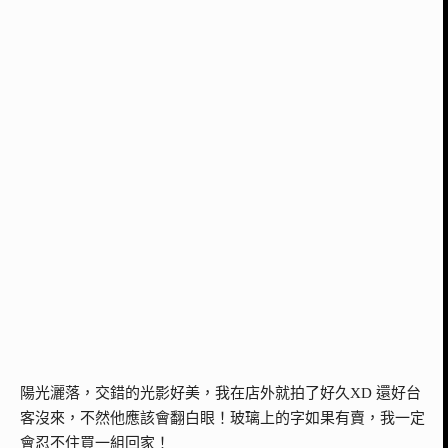
陽光灑落，交錯的光影好美，我在店外就拍了好久XD 還好台
客沒來，不然他應該會翻白眼！玻璃上的字如果有賣，我一定
會忍不住買一組回家！