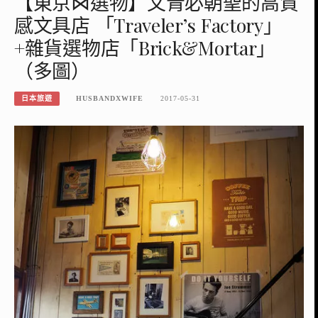
【東京⋈選物】文青必朝聖的高質
感文具店 「Traveler’s Factory」
+雜貨選物店「Brick&Mortar」
（多圖）
日本旅遊
HUSBANDXWIFE
2017-05-31