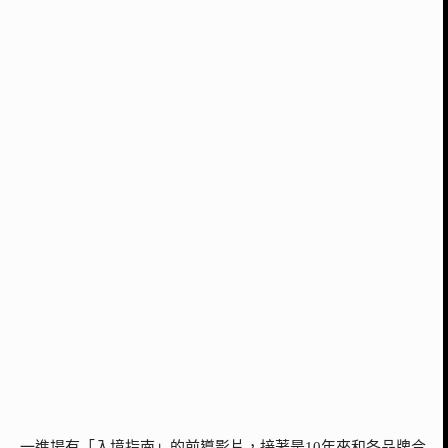
一進場有「入境指南」的前導影片，接著是10年來和各品牌合