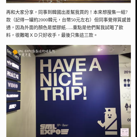
再和大家分享，同事到韓國出差幫我買的！本來想搜集一組7
款（記得一罐約2000韓元，台幣50元左右）但同事覺得質感普
通，因為外面的顏色是塑膠紙…..重點是他們幫我試喝了飲
料，很難喝ＸＤ只好收手，最後只集這三款。