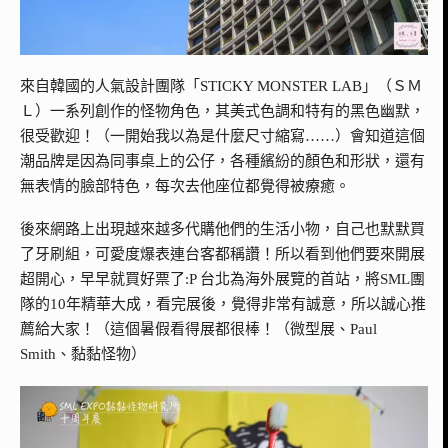
來自韓國的人氣設計團隊「STICKY MONSTER LAB」（ＳＭ
Ｌ）一系列創作的怪物角色，其美式色調和特有的黑色幽默，
很受歡迎！（一開始我以為是什麼尺寸縮寫……）會知道這個
潮品牌是因為同事桌上的公仔，各種繽紛的顏色和形狀，還有
無表情的臉部特色，每次去他座位都覺得被療癒。
後來網路上出現越來越多代購他們的生活小物，自己也默默買
了牙刷組，可愛度爆表連台客都稱讚！所以看到他們要來開展
超開心，早早就買好票了:P 台北為海外展覽的首站，將SML團
隊的10年精華大成，看完展後，覺得非常有誠意，所以誠心推
薦給大家！（這個暑假看得展都很棒！（微型展、Paul
Smith、黏黏怪物）