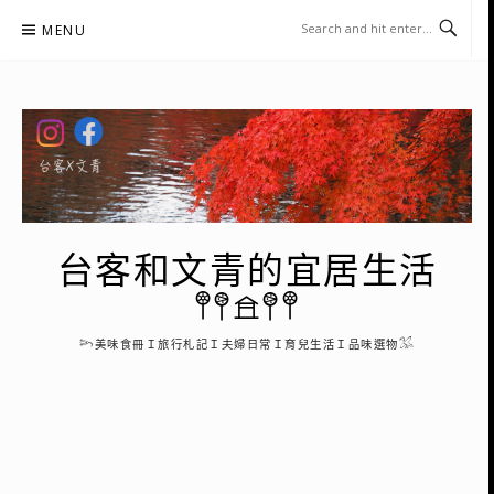
Skip
MENU
to
content
台客和文青的宜居生活
𖤣𖤥𖠿𖤥𖤣
𓆸美味食冊Ｉ旅行札記Ｉ夫婦日常Ｉ育兒生活Ｉ品味選物𓅮