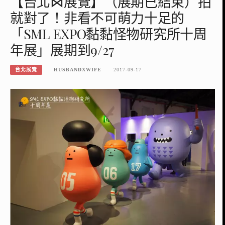
【台北⋈展覽】（展期已結束）拍
就對了！非看不可萌力十足的
「SML EXPO黏黏怪物研究所十周
年展」展期到9/27
台北展覽
HUSBANDXWIFE
2017-09-17