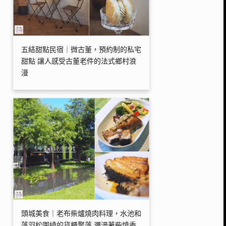
五結甜點民宿｜微古董，預約制的私宅
甜點 讓人感受古董老件的法式鄉村浪
漫
頭城美食｜老布柴爐燒肉料理，水池和
落羽松圍繞的貨櫃聚落 瀰漫著柴燒香