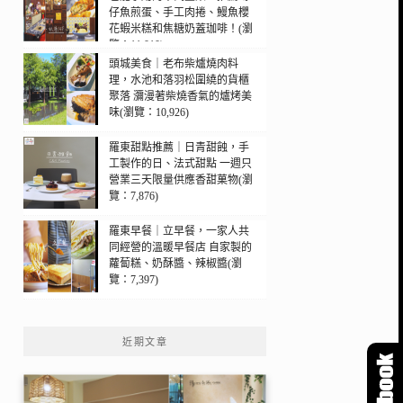
仔魚煎蛋、手工肉捲、鰻魚櫻
花蝦米糕和焦糖奶蓋珈啡！(瀏
覽：11,010)
頭城美食｜老布柴爐燒肉料
理，水池和落羽松圍繞的貨櫃
聚落 瀰漫著柴燒香氣的爐烤美
味(瀏覽：10,926)
羅東甜點推薦｜日青甜蝕，手
工製作的日、法式甜點 一週只
營業三天限量供應香甜菓物(瀏
覽：7,876)
羅東早餐｜立早餐，一家人共
同經營的溫暖早餐店 自家製的
蘿蔔糕、奶酥醬、辣椒醬(瀏
覽：7,397)
近期文章