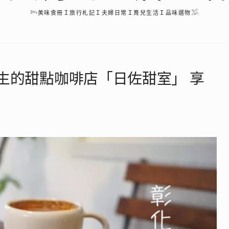
𓆸美味食冊Ｉ旅行札記Ｉ夫婦日常Ｉ育兒生活Ｉ品味選物𓅮
生的甜點咖啡店「日佐甜室」 享