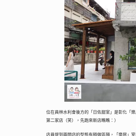
位在員林水利會後方的「日佐甜室」是彰化「樂
第二家店（笑），先跑來新店瞧瞧：）
店員提到兩間店的型態有稍做區隔，「樂居」室