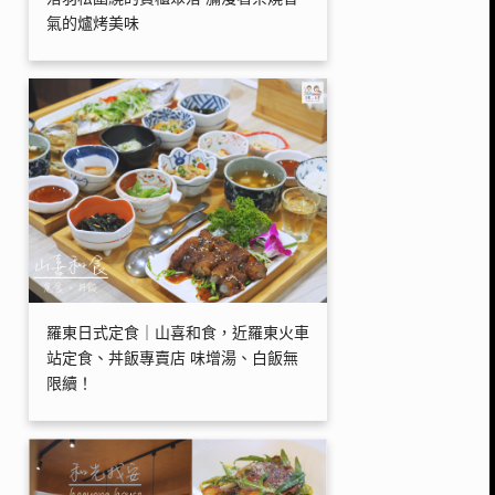
氣的爐烤美味
羅東日式定食｜山喜和食，近羅東火車
站定食、丼飯專賣店 味增湯、白飯無
限續！