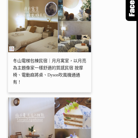
冬山電梯包棟民宿｜月月寓室，以月亮
為主題像家一樣舒適的質感民宿 按摩
椅、電動麻將桌、Dyson吹風機通通
有！