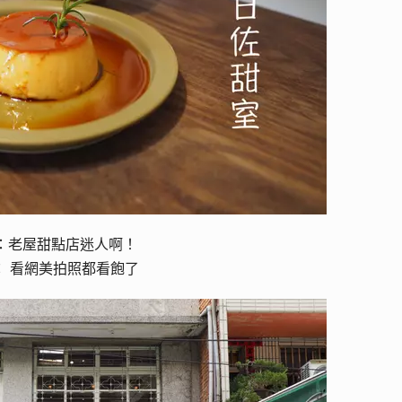
：老屋甜點店迷人啊！
： 看網美拍照都看飽了