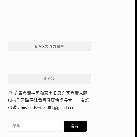
台客X文青的臉書
關於我
文青負責拍照和寫字Ｉ
台客負責人體
GPSＩ
豬仔妹負責健康快樂長大 ---- 有話
想說：
husbandxwife1001@gmail.com
搜
尋