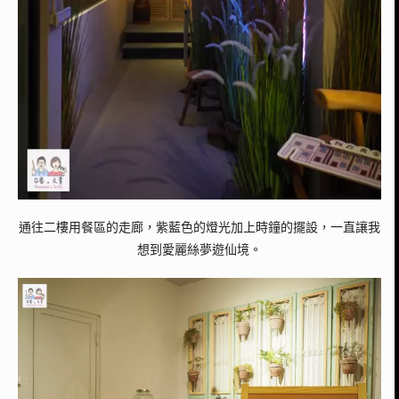
通往二樓用餐區的走廊，紫藍色的燈光加上時鐘的擺設，一直讓我
想到愛麗絲夢遊仙境。