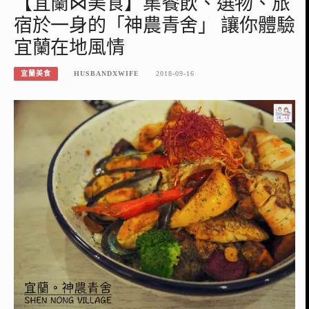
【宜蘭⋈美食】集餐飲、選物、旅
宿於一身的「神農青舍」 讓你體驗
宜蘭在地風情
宜蘭美食
HUSBANDXWIFE
2018-09-16