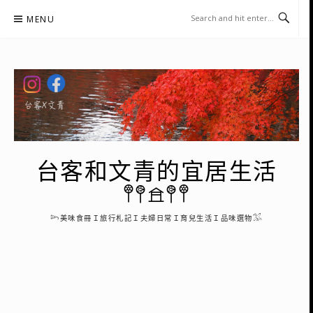
Skip
MENU
to
content
台客和文青的宜居生活
𖤣𖤥𖠿𖤥𖤣
𓆸美味食冊Ｉ旅行札記Ｉ夫婦日常Ｉ育兒生活Ｉ品味選物𓅮