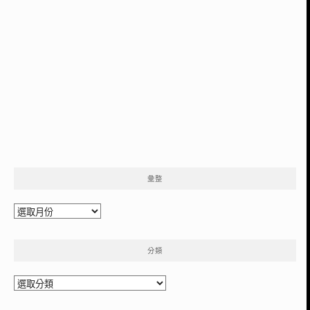
彙整
彙
整
分類
分
類