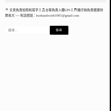
文青負責拍照和寫字Ｉ
台客負責人體GPSＩ
豬仔妹負責健康快
樂長大 ---- 有話想說：
husbandxwife1001@gmail.com
搜
尋
關
鍵
字: