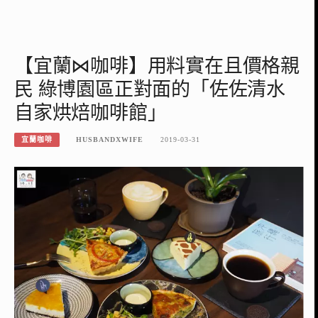
【宜蘭⋈咖啡】用料實在且價格親
民 綠博園區正對面的「佐佐清水
自家烘焙咖啡館」
宜蘭咖啡
HUSBANDXWIFE
2019-03-31