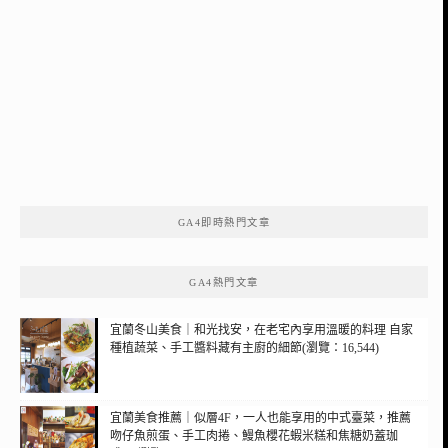
GA4即時熱門文章
GA4熱門文章
宜蘭冬山美食｜和光找安，在老宅內享用溫暖的料理 自家
種植蔬菜、手工醬料藏有主廚的細節(瀏覽：16,544)
宜蘭美食推薦｜似層4F，一人也能享用的中式臺菜，推薦
吻仔魚煎蛋、手工肉捲、鰻魚櫻花蝦米糕和焦糖奶蓋珈