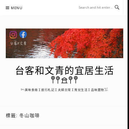
Skip
MENU
to
content
台客和文青的宜居生活
𖤣𖤥𖠿𖤥𖤣
𓆸美味食冊Ｉ旅行札記Ｉ夫婦日常Ｉ育兒生活Ｉ品味選物𓅮
標籤:
冬山咖啡