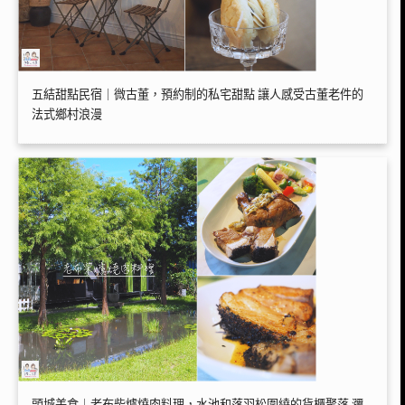
五結甜點民宿｜微古董，預約制的私宅甜點 讓人感受古董老件的
法式鄉村浪漫
頭城美食｜老布柴爐燒肉料理，水池和落羽松圍繞的貨櫃聚落 瀰