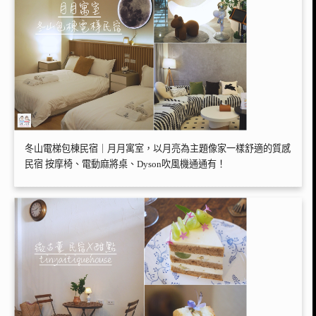
冬山電梯包棟民宿｜月月寓室，以月亮為主題像家一樣舒適的質感
民宿 按摩椅、電動麻將桌、Dyson吹風機通通有！