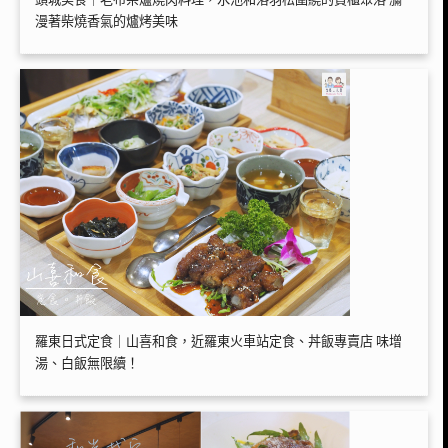
漫著柴燒香氣的爐烤美味
羅東日式定食｜山喜和食，近羅東火車站定食、丼飯專賣店 味增
湯、白飯無限續！