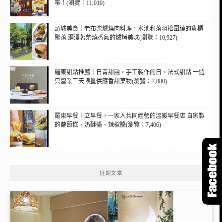
啡！(瀏覽：11,010)
頭城美食｜老布柴爐燒肉料理，水池和落羽松圍繞的貨櫃
聚落 瀰漫著柴燒香氣的爐烤美味(瀏覽：10,927)
羅東甜點推薦｜日青甜蝕，手工製作的日、法式甜點 一週
只營業三天限量供應香甜菓物(瀏覽：7,880)
羅東早餐｜立早餐，一家人共同經營的溫暖早餐店 自家製
的蘿蔔糕、奶酥醬、辣椒醬(瀏覽：7,406)
近期文章