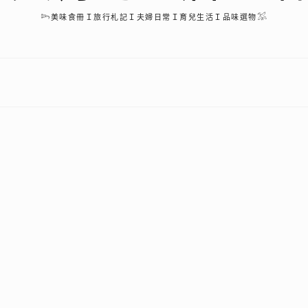
𓆸美味食冊Ｉ旅行札記Ｉ夫婦日常Ｉ育兒生活Ｉ品味選物𓅮