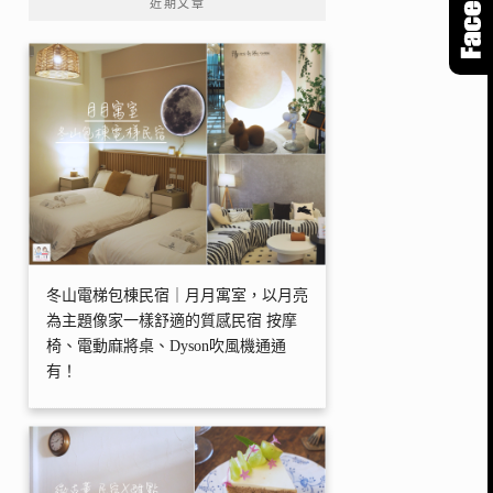
近期文章
冬山電梯包棟民宿｜月月寓室，以月亮
為主題像家一樣舒適的質感民宿 按摩
椅、電動麻將桌、Dyson吹風機通通
有！