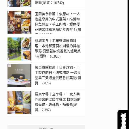
細節(瀏覽：16,542)
宜蘭美食推薦｜似層4F，一人
也能享用的中式臺菜，推薦吻
仔魚煎蛋、手工肉捲、鰻魚櫻
花蝦米糕和焦糖奶蓋珈啡！(瀏
覽：11,010)
頭城美食｜老布柴爐燒肉料
理，水池和落羽松圍繞的貨櫃
聚落 瀰漫著柴燒香氣的爐烤美
味(瀏覽：10,926)
羅東甜點推薦｜日青甜蝕，手
工製作的日、法式甜點 一週只
營業三天限量供應香甜菓物(瀏
覽：7,876)
羅東早餐｜立早餐，一家人共
同經營的溫暖早餐店 自家製的
蘿蔔糕、奶酥醬、辣椒醬(瀏
覽：7,397)