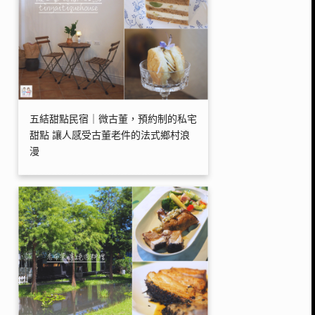
五結甜點民宿｜微古董，預約制的私宅
甜點 讓人感受古董老件的法式鄉村浪
漫