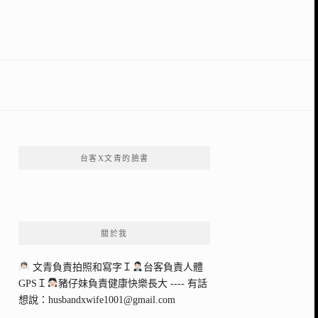
台客X文青的臉書
關於我
文青負責拍照和寫字Ｉ
台客負責人體
GPSＩ
豬仔妹負責健康快樂長大 ---- 有話
想說：
husbandxwife1001@gmail.com