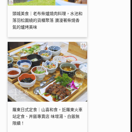
頭城美食｜老布柴爐燒肉料理，水池和
落羽松圍繞的貨櫃聚落 瀰漫著柴燒香
氣的爐烤美味
羅東日式定食｜山喜和食，近羅東火車
站定食、丼飯專賣店 味增湯、白飯無
限續！