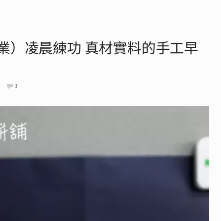
業）凌晨練功 真材實料的手工早
3