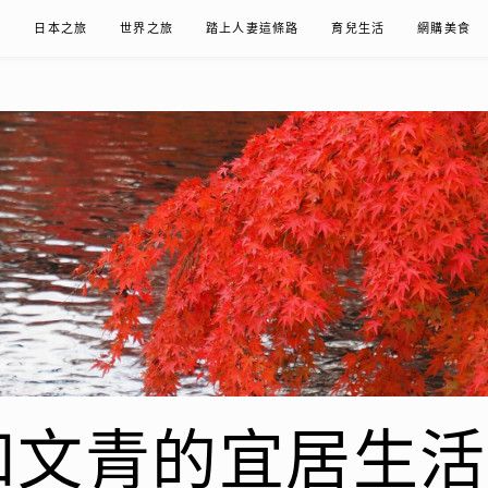
在
日本之旅
世界之旅
踏上人妻這條路
育兒生活
網購美食
青的宜居生活𖤣𖤥