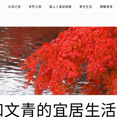
在
日本之旅
世界之旅
踏上人妻這條路
育兒生活
網購美食
青的宜居生活𖤣𖤥