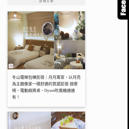
近期文章
冬山電梯包棟民宿｜月月寓室，以月亮
為主題像家一樣舒適的質感民宿 按摩
椅、電動麻將桌、Dyson吹風機通通
有！