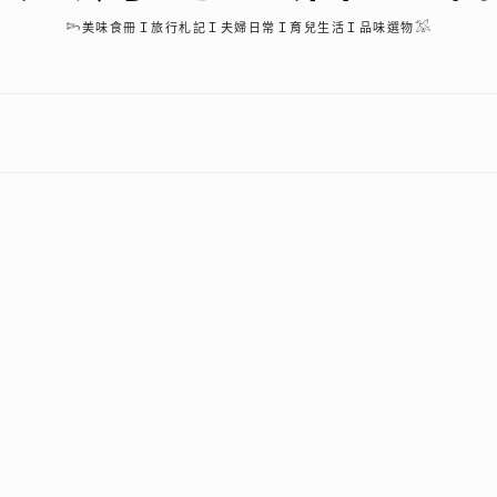
𓆸美味食冊Ｉ旅行札記Ｉ夫婦日常Ｉ育兒生活Ｉ品味選物𓅮