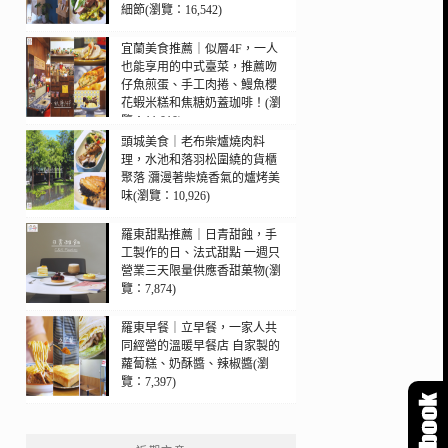
細節(瀏覽：16,542)
宜蘭美食推薦｜似層4F，一人
也能享用的中式臺菜，推薦吻
仔魚煎蛋、手工肉捲、鰻魚櫻
花蝦米糕和焦糖奶蓋珈啡！(瀏
覽：11,010)
頭城美食｜老布柴爐燒肉料
理，水池和落羽松圍繞的貨櫃
聚落 瀰漫著柴燒香氣的爐烤美
味(瀏覽：10,926)
羅東甜點推薦｜日青甜蝕，手
工製作的日、法式甜點 一週只
營業三天限量供應香甜菓物(瀏
覽：7,874)
羅東早餐｜立早餐，一家人共
同經營的溫暖早餐店 自家製的
蘿蔔糕、奶酥醬、辣椒醬(瀏
覽：7,397)