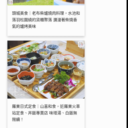
頭城美食｜老布柴爐燒肉料理，水池和
落羽松圍繞的貨櫃聚落 瀰漫著柴燒香
氣的爐烤美味
羅東日式定食｜山喜和食，近羅東火車
站定食、丼飯專賣店 味增湯、白飯無
限續！