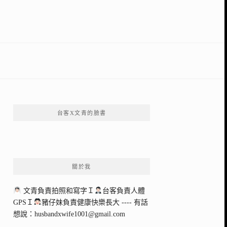
台客X文青的臉書
關於我
文青負責拍照和寫字Ｉ
台客負責人體
GPSＩ
豬仔妹負責健康快樂長大 ---- 有話
想說：
husbandxwife1001@gmail.com