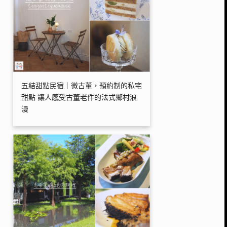
五結甜點民宿｜微古董，預約制的私宅
甜點 讓人感受古董老件的法式鄉村浪
漫