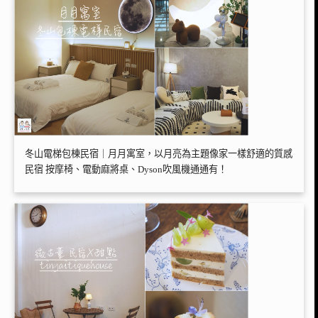
冬山電梯包棟民宿｜月月寓室，以月亮為主題像家一樣舒適的質感
民宿 按摩椅、電動麻將桌、Dyson吹風機通通有！