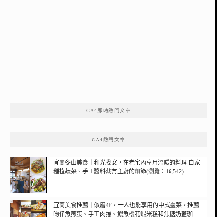
GA4即時熱門文章
GA4熱門文章
宜蘭冬山美食｜和光找安，在老宅內享用溫暖的料理 自家
種植蔬菜、手工醬料藏有主廚的細節(瀏覽：16,542)
宜蘭美食推薦｜似層4F，一人也能享用的中式臺菜，推薦
吻仔魚煎蛋、手工肉捲、鰻魚櫻花蝦米糕和焦糖奶蓋珈