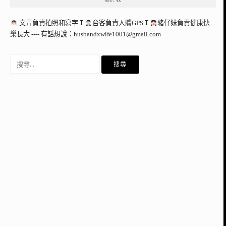
文青負責拍照和寫字Ｉ
台客負責人體GPSＩ
豬仔妹負責健康快
樂長大 ---- 有話想說：
husbandxwife1001@gmail.com
搜
尋
關
鍵
字: