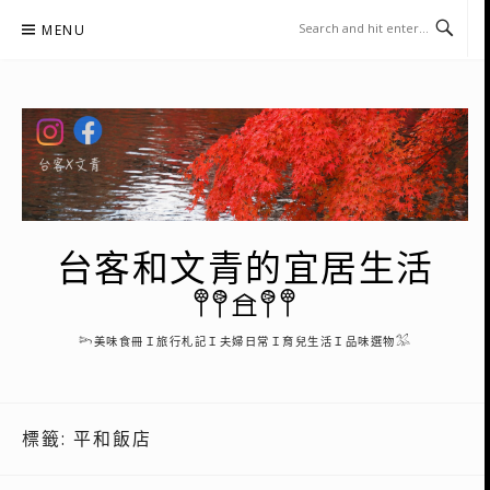
Skip
MENU
to
content
台客和文青的宜居生活
𖤣𖤥𖠿𖤥𖤣
𓆸美味食冊Ｉ旅行札記Ｉ夫婦日常Ｉ育兒生活Ｉ品味選物𓅮
標籤:
平和飯店