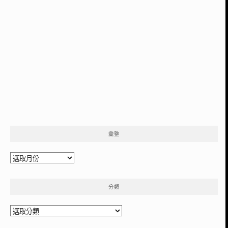
彙整
彙
整
分類
分
類