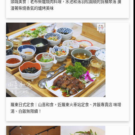
頭城美食｜老布柴爐燒肉料理，水池和落羽松圍繞的貨櫃聚落 瀰
漫著柴燒香氣的爐烤美味
羅東日式定食｜山喜和食，近羅東火車站定食、丼飯專賣店 味增
湯、白飯無限續！