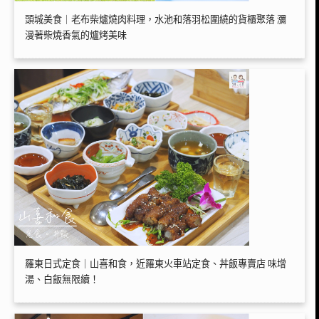
頭城美食｜老布柴爐燒肉料理，水池和落羽松圍繞的貨櫃聚落 瀰
漫著柴燒香氣的爐烤美味
羅東日式定食｜山喜和食，近羅東火車站定食、丼飯專賣店 味增
湯、白飯無限續！