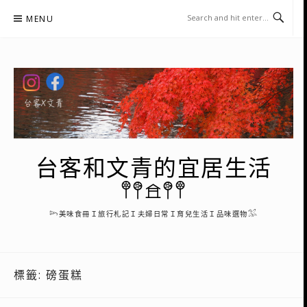
Skip
MENU
to
content
台客和文青的宜居生活
𖤣𖤥𖠿𖤥𖤣
𓆸美味食冊Ｉ旅行札記Ｉ夫婦日常Ｉ育兒生活Ｉ品味選物𓅮
標籤:
磅蛋糕