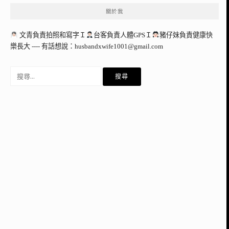
關於我
文青負責拍照和寫字Ｉ
台客負責人體GPSＩ
豬仔妹負責健康快
樂長大 ---- 有話想說：
husbandxwife1001@gmail.com
搜
尋
關
鍵
字: