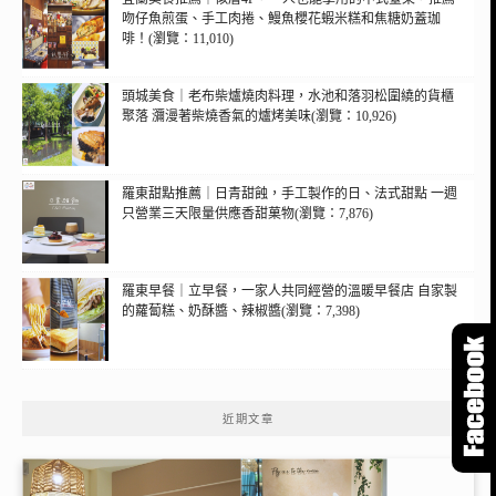
吻仔魚煎蛋、手工肉捲、鰻魚櫻花蝦米糕和焦糖奶蓋珈
啡！(瀏覽：11,010)
頭城美食｜老布柴爐燒肉料理，水池和落羽松圍繞的貨櫃
聚落 瀰漫著柴燒香氣的爐烤美味(瀏覽：10,926)
羅東甜點推薦｜日青甜蝕，手工製作的日、法式甜點 一週
只營業三天限量供應香甜菓物(瀏覽：7,876)
羅東早餐｜立早餐，一家人共同經營的溫暖早餐店 自家製
的蘿蔔糕、奶酥醬、辣椒醬(瀏覽：7,398)
近期文章