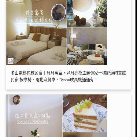
冬山電梯包棟民宿｜月月寓室，以月亮為主題像家一樣舒適的質感
民宿 按摩椅、電動麻將桌、Dyson吹風機通通有！