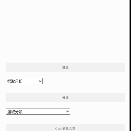
彙整
彙
整
分類
分
類
GA4瀏覽人氣