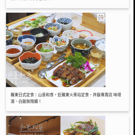
羅東日式定食｜山喜和食，近羅東火車站定食、丼飯專賣店 味增
湯、白飯無限續！