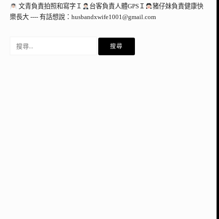
文青負責拍照和寫字Ｉ
台客負責人體GPSＩ
豬仔妹負責健康快
樂長大 ---- 有話想說：
husbandxwife1001@gmail.com
搜
尋
關
鍵
字: