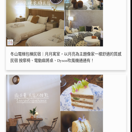
冬山電梯包棟民宿｜月月寓室，以月亮為主題像家一樣舒適的質感
民宿 按摩椅、電動麻將桌、Dyson吹風機通通有！