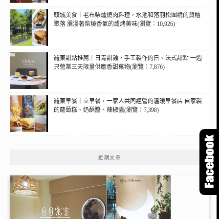
頭城美食｜老布柴爐燒肉料理，水池和落羽松圍繞的貨櫃
聚落 瀰漫著柴燒香氣的爐烤美味(瀏覽：10,926)
羅東甜點推薦｜日青甜蝕，手工製作的日、法式甜點 一週
只營業三天限量供應香甜菓物(瀏覽：7,876)
羅東早餐｜立早餐，一家人共同經營的溫暖早餐店 自家製
的蘿蔔糕、奶酥醬、辣椒醬(瀏覽：7,398)
近期文章