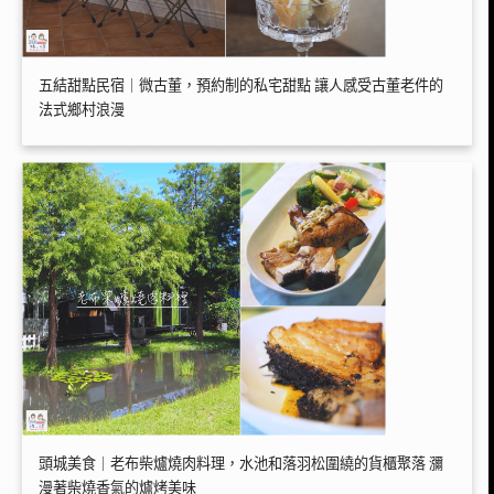
五結甜點民宿｜微古董，預約制的私宅甜點 讓人感受古董老件的
法式鄉村浪漫
頭城美食｜老布柴爐燒肉料理，水池和落羽松圍繞的貨櫃聚落 瀰
漫著柴燒香氣的爐烤美味