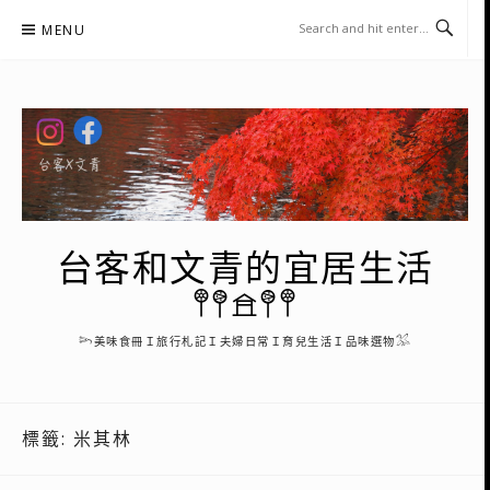
Skip
MENU
to
content
台客和文青的宜居生活
𖤣𖤥𖠿𖤥𖤣
𓆸美味食冊Ｉ旅行札記Ｉ夫婦日常Ｉ育兒生活Ｉ品味選物𓅮
標籤:
米其林