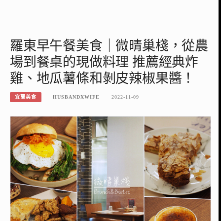
羅東早午餐美食｜微晴巢棧，從農
場到餐桌的現做料理 推薦經典炸
雞、地瓜薯條和剝皮辣椒果醬！
宜蘭美食
HUSBANDXWIFE
2022-11-09