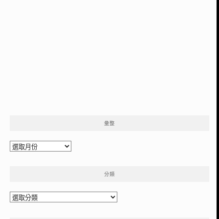
彙整
彙
整
分類
分
類