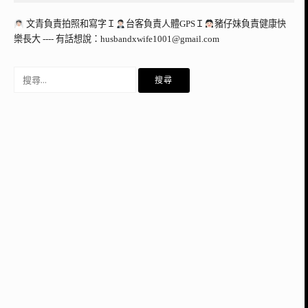
文青負責拍照和寫字Ｉ
台客負責人體GPSＩ
豬仔妹負責健康快
樂長大 ---- 有話想說：
husbandxwife1001@gmail.com
搜
尋
關
鍵
字: