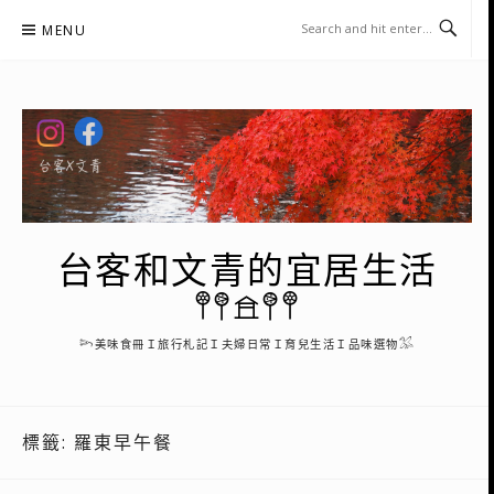
Skip
MENU
to
content
台客和文青的宜居生活
𖤣𖤥𖠿𖤥𖤣
𓆸美味食冊Ｉ旅行札記Ｉ夫婦日常Ｉ育兒生活Ｉ品味選物𓅮
標籤:
羅東早午餐