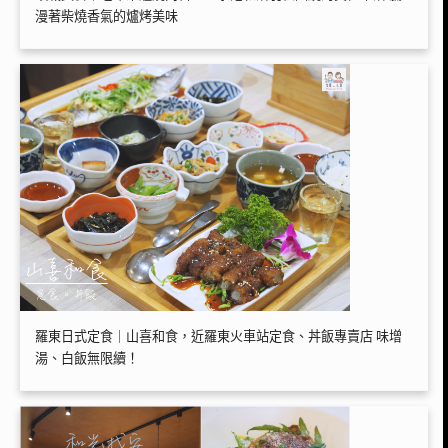
漫著柴燒香氣的爐烤美味
羅東日式定食｜山喜和食，近羅東火車站定食、丼飯專賣店 味增
湯、白飯無限續！