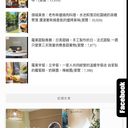
啡！(瀏覽：11,010)
頭城美食｜老布柴爐燒肉料理，水池和落羽松圍繞的貨櫃
聚落 瀰漫著柴燒香氣的爐烤美味(瀏覽：10,926)
羅東甜點推薦｜日青甜蝕，手工製作的日、法式甜點 一週
只營業三天限量供應香甜菓物(瀏覽：7,877)
羅東早餐｜立早餐，一家人共同經營的溫暖早餐店 自家製
的蘿蔔糕、奶酥醬、辣椒醬(瀏覽：7,398)
近期文章