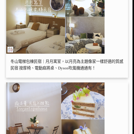
冬山電梯包棟民宿｜月月寓室，以月亮為主題像家一樣舒適的質感
民宿 按摩椅、電動麻將桌、Dyson吹風機通通有！