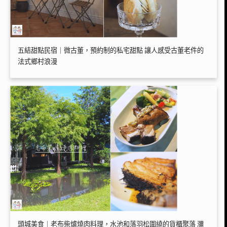
五結甜點民宿｜微古董，預約制的私宅甜點 讓人感受古董老件的
法式鄉村浪漫
頭城美食｜老布柴爐燒肉料理，水池和落羽松圍繞的貨櫃聚落 瀰