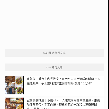
GA4即時熱門文章
GA4熱門文章
宜蘭冬山美食｜和光找安，在老宅內享用溫暖的料理 自家
種植蔬菜、手工醬料藏有主廚的細節(瀏覽：16,544)
宜蘭美食推薦｜似層4F，一人也能享用的中式臺菜，推薦
吻仔魚煎蛋、手工肉捲、鰻魚櫻花蝦米糕和焦糖奶蓋珈