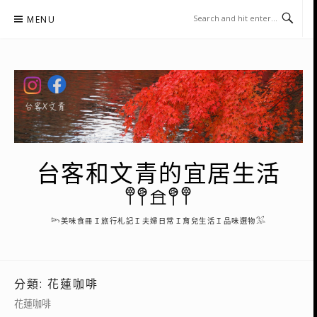
Skip
MENU
to
content
台客和文青的宜居生活
𖤣𖤥𖠿𖤥𖤣
𓆸美味食冊Ｉ旅行札記Ｉ夫婦日常Ｉ育兒生活Ｉ品味選物𓅮
分類:
花蓮咖啡
花蓮咖啡