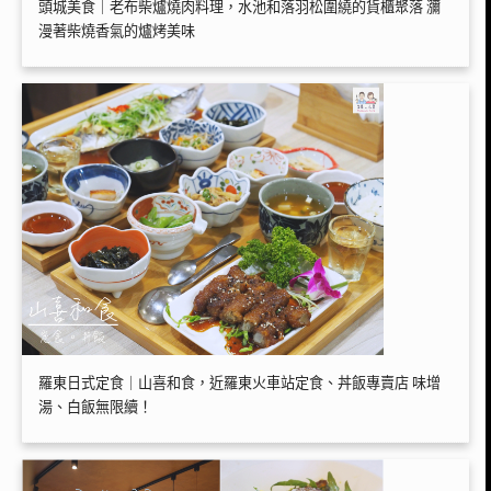
頭城美食｜老布柴爐燒肉料理，水池和落羽松圍繞的貨櫃聚落 瀰
漫著柴燒香氣的爐烤美味
羅東日式定食｜山喜和食，近羅東火車站定食、丼飯專賣店 味增
湯、白飯無限續！