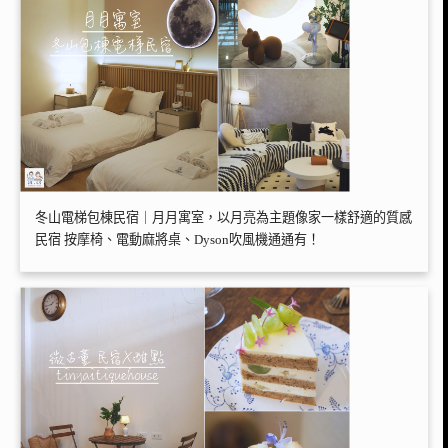
冬山電梯包棟民宿｜月月寓室，以月亮為主題像家一樣舒適的質感
民宿 按摩椅、電動麻將桌、Dyson吹風機通通有！