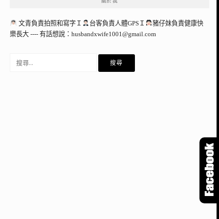
關於我
文青負責拍照和寫字Ｉ
台客負責人體GPSＩ
豬仔妹負責健康快
樂長大 ---- 有話想說：
husbandxwife1001@gmail.com
搜
尋
關
鍵
字: