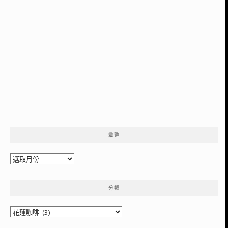
彙整
彙
整
分類
分
類