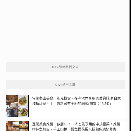
GA4即時熱門文章
GA4熱門文章
宜蘭冬山美食｜和光找安，在老宅內享用溫暖的料理 自家
種植蔬菜、手工醬料藏有主廚的細節(瀏覽：16,542)
宜蘭美食推薦｜似層4F，一人也能享用的中式臺菜，推薦
吻仔魚煎蛋、手工肉捲、鰻魚櫻花蝦米糕和焦糖奶蓋珈