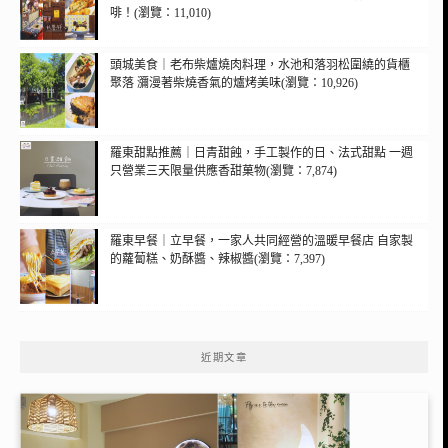
啡！(瀏覽：11,010)
頭城美食｜老布柴爐燒肉料理，水池和落羽松圍繞的貨櫃
聚落 瀰漫著柴燒香氣的爐烤美味(瀏覽：10,926)
羅東甜點推薦｜日青甜蝕，手工製作的日、法式甜點 一週
只營業三天限量供應香甜菓物(瀏覽：7,874)
羅東早餐｜立早餐，一家人共同經營的溫暖早餐店 自家製
的蘿蔔糕、奶酥醬、辣椒醬(瀏覽：7,397)
近期文章