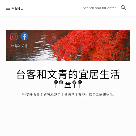
Skip
MENU
to
content
台客和文青的宜居生活
𖤣𖤥𖠿𖤥𖤣
𓆸美味食冊Ｉ旅行札記Ｉ夫婦日常Ｉ育兒生活Ｉ品味選物𓅮