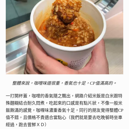
整體來說，咖哩味道很重，香氣也十足，CP值滿高的。
一打開杯蓋，咖哩的香氣隨之飄出，網路介紹米飯是白米跟特
殊麵糊結合耐久悶煮，吃起來的口感是有點片狀，不像一般米
飯飽滿的感覺，咖喱味濃重香氣十足，同行的朋友覺得整體CP
值不錯，且價格不貴適合當點心（我們就是要去吃晚餐時坐車
經過，跑去嘗鮮ＸＤ）