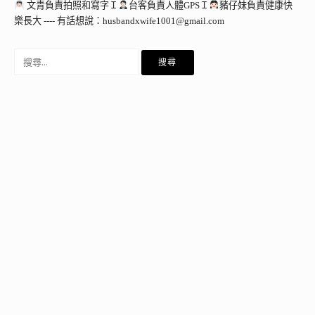
文青負責拍照和寫字Ｉ
台客負責人體GPSＩ
豬仔妹負責健康快
樂長大 ---- 有話想說：
husbandxwife1001@gmail.com
搜
尋
關
鍵
字: