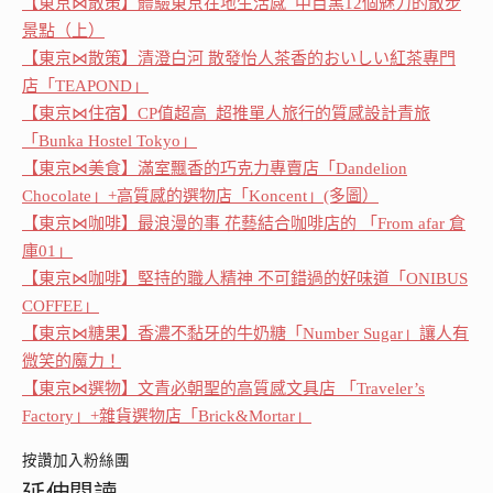
【東京⋈散策】體驗東京在地生活感 中目黑12個魅力的散步
景點（上）
【東京⋈散策】清澄白河 散發怡人茶香的おいしい紅茶專門
店「TEAPOND」
【東京⋈住宿】CP值超高 超推單人旅行的質感設計青旅
「Bunka Hostel Tokyo」
【東京⋈美食】滿室飄香的巧克力專賣店「Dandelion
Chocolate」+高質感的選物店「Koncent」(多圖）
【東京⋈咖啡】最浪漫的事 花藝結合咖啡店的 「From afar 倉
庫01」
【東京⋈咖啡】堅持的職人精神 不可錯過的好味道「ONIBUS
COFFEE」
【東京⋈糖果】香濃不黏牙的牛奶糖「Number Sugar」讓人有
微笑的魔力！
【東京⋈選物】文青必朝聖的高質感文具店 「Traveler’s
Factory」+雜貨選物店「Brick&Mortar」
按讚加入粉絲團
延伸閱讀