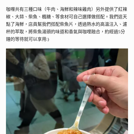
咖喱共有三種口味（牛肉、海鮮和辣味雞肉）另外提供了紅辣
椒、大蒜、柴魚、楓糖、等食材可自己選擇做搭配。我們這天
點了海鮮，店員幫我們搭配柴魚片，透過熱水的高溫注入、濾
杯的萃取，將柴魚湯頭的味道和香氣與咖哩融合，約經過5分
鐘的等待就可以享用:)