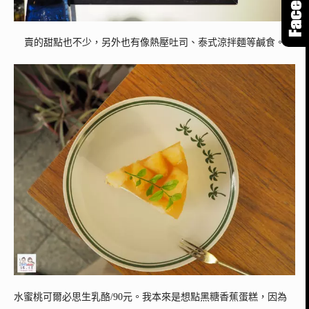
賣的甜點也不少，另外也有像熱壓吐司、泰式涼拌麵等鹹食。
水蜜桃可爾必思生乳酪/90元。我本來是想點黑糖香蕉蛋糕，因為