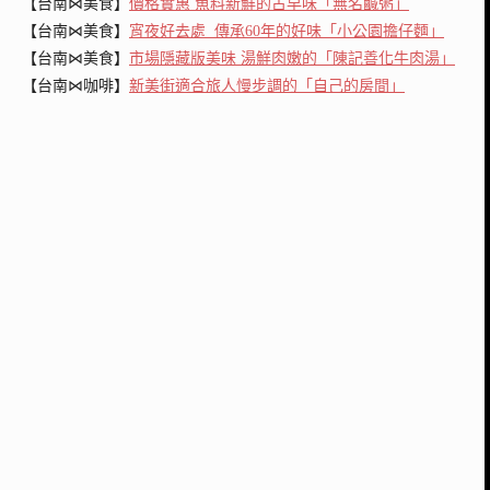
【台南⋈美食】
價格實惠 魚料新鮮的古早味「無名鹹粥」
【台南⋈美食】
宵夜好去處 傳承60年的好味「小公園擔仔麵」
【台南⋈美食】
市場隱藏版美味 湯鮮肉嫩的「陳記善化牛肉湯」
【台南⋈咖啡】
新美街適合旅人慢步調的「自己的房間」