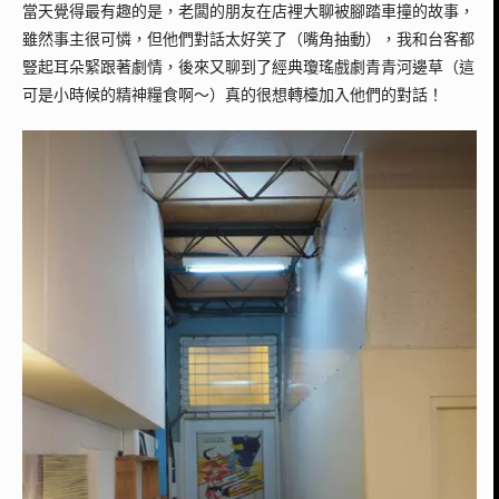
當天覺得最有趣的是，老闆的朋友在店裡大聊被腳踏車撞的故事，
雖然事主很可憐，但他們對話太好笑了（嘴角抽動），我和台客都
豎起耳朵緊跟著劇情，後來又聊到了經典瓊瑤戲劇青青河邊草（這
可是小時候的精神糧食啊～）真的很想轉檯加入他們的對話！