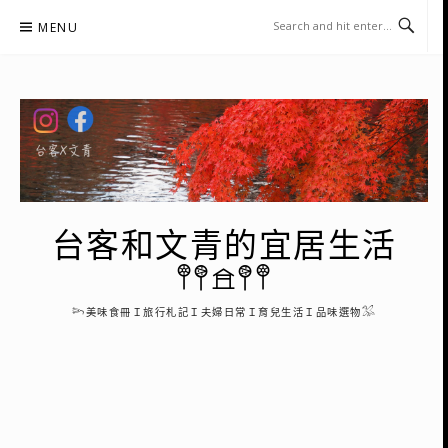
Skip
MENU
to
content
台客和文青的宜居生活
𖤣𖤥𖠿𖤥𖤣
𓆸美味食冊Ｉ旅行札記Ｉ夫婦日常Ｉ育兒生活Ｉ品味選物𓅮