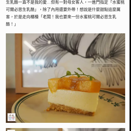
生乳酪一直不是我的愛…但有一對母女客人，一進門指定「水蜜桃
可爾必思生乳酪」，除了內用還要外帶！想說是什麼甜點這麼厲
害，於是走向櫃檯「老闆！我也要來一份水蜜桃可爾必思生乳
酪！」