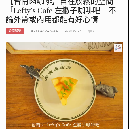
【台南⋈咖啡】自在放鬆的空間
「Lefty’s Cafe 左撇子咖啡吧」不
論外帶或內用都能有好心情
台南咖啡
HUSBANDXWIFE
2018-09-27
1