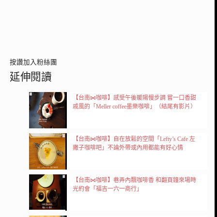
按讚加入粉絲團
延伸閱讀
【台南⋈咖啡】感受午後暖陽慢步調 嘗一口香甜
戚風的「Meller coffee墨樂咖啡」（結尾有影片）
【台南⋈咖啡】自在放鬆的空間「Lefty’s Cafe 左
撇子咖啡吧」不論外帶或內用都能有好心情
【台南⋈咖啡】巷弄內飄咖啡香 和翻頁鐘來場時
光約會「福吉一六一商行」