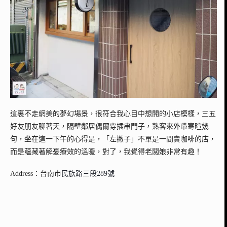
這裏不走網美的夢幻場景，很符合我心目中想開的小店模樣，三五
好友朋友聊著天，隔壁鄰居偶爾穿插串門子，熟客來外帶寒暄幾
句，坐在這一下午的心得是，「左撇子」不單是一間賣咖啡的店，
而是蘊藏著解憂療效的溫暖，對了，我覺得老闆娘非常有趣！
Address：台南市
民族路三段289號