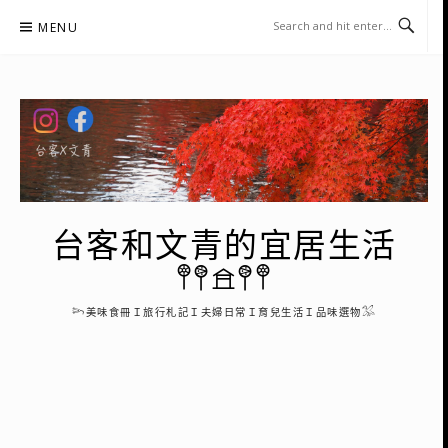
Skip
MENU
to
content
台客和文青的宜居生活
𖤣𖤥𖠿𖤥𖤣
𓆸美味食冊Ｉ旅行札記Ｉ夫婦日常Ｉ育兒生活Ｉ品味選物𓅮