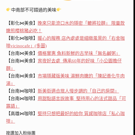
中南部不可錯過的美味
【彰化⋈美食】
晚來只能流口水的隱密「轆將拉麵」 限量款
嫩煎櫻桃豬必吃！
【彰化⋈咖啡】
暖心的服務 店內處處是細緻風景的「右舍咖
啡vicinocafe」(多圖)
【台南⋈美食】
價格實惠 魚料新鮮的古早味「無名鹹粥」
【台南⋈美食】
宵夜好去處 傳承60年的好味「小公園擔仔
麵」
【台南⋈美食】
市場隱藏版美味 湯鮮肉嫩的「陳記善化牛肉
湯」
【台南⋈咖啡】
新美街適合旅人慢步調的「自己的房間」
【台南⋈咖啡】
用甜點語言說故事 堅持用心的法式甜品「可
露語」
【高雄⋈咖啡】
堅持只想把最好的給你 質感咖啡店「私心珈
啡」
按讚加入粉絲團