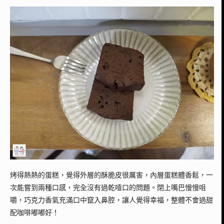
烤得熱熱的蛋糕，覺得外層的酥脆皮很厲害，內層蛋糕體香鬆，一
次能嘗到兩種口感，完全沒有過乾噎口的問題。閉上嘴巴慢慢咀
嚼，巧克力香氣充滿口中竄入鼻腔，讓人覺得幸福，整體不會過甜
配咖啡嘟嘟好！