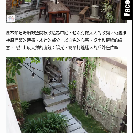
原本頹圮坍塌的空間被改造為中庭，也沒有做太大的改變，仍舊維
持原建築的磚牆、木造的部分，以白色的布幕、燈串和環繞的綠
意，再加上最天然的濾鏡：陽光，簡單打造迷人的戶外座位區。