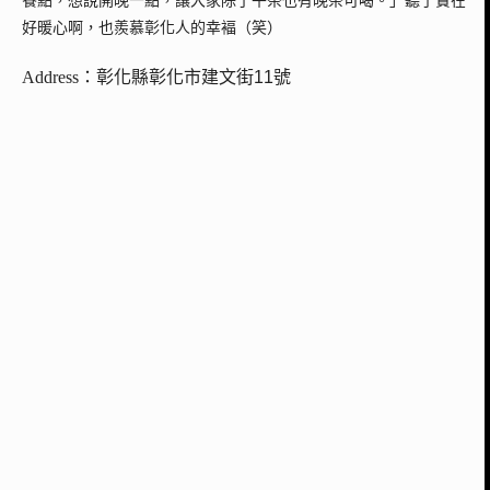
餐點，想說開晚一點，讓大家除了午茶也有晚茶可喝。」聽了實在
好暖心啊，也羨慕彰化人的幸褔（笑）
Address：
彰化縣彰化市建文街11號