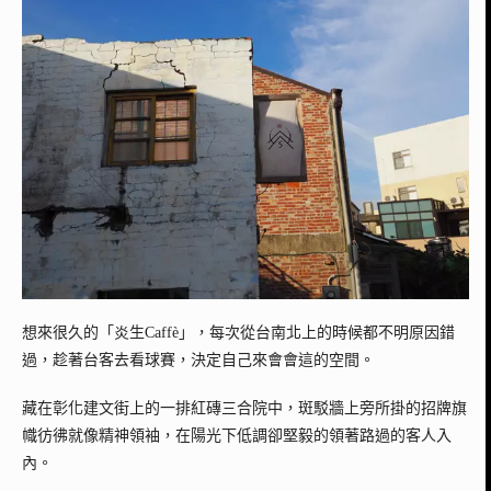
想來很久的「炎生Caffè」
，每次從台南北上的時候都不明原因錯
過，趁著台客去看球賽，決定自己來會會這的空間。
藏在彰化建文街上的一排紅磚三合院中，斑駁牆上旁所掛的招牌旗
幟彷彿就像精神領袖，在陽光下低調卻堅毅的領著路過的客人入
內。