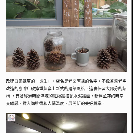
改建自家祖厝的
「炎生」，店名是老闆阿祖的名字，不像普遍老宅
改造的咖啡店砍掉重練套上新式的建築風格，這裏保留大部分的結
構 ，有著經過時間淬煉的紅磚牆搭配水泥牆面，新舊並存的時空
交織感，
揉入咖啡香和人情溫度，展開新的美好篇章。