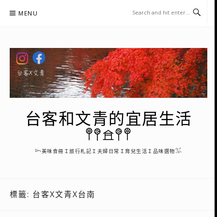
Skip
MENU
to
content
台客和文青的宜居生活
𖤣𖤥𖠿𖤥𖤣
𓆸美味食冊Ｉ旅行札記Ｉ夫婦日常Ｉ育兒生活Ｉ品味選物𓅮
標籤:
台客X文青X台南