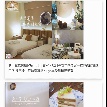
冬山電梯包棟民宿｜月月寓室，以月亮為主題像家一樣舒適的質感
民宿 按摩椅、電動麻將桌、Dyson吹風機通通有！