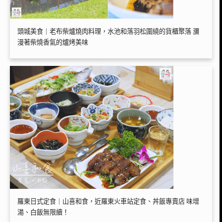
頭城美食｜老布柴爐燒肉料理，水池和落羽松圍繞的貨櫃聚落 瀰
漫著柴燒香氣的爐烤美味
羅東日式定食｜山喜和食，近羅東火車站定食、丼飯專賣店 味增
湯、白飯無限續！