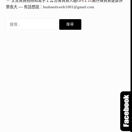
文青負責拍照和寫字Ｉ
台客負責人體GPSＩ
豬仔妹負責健康快
樂長大 ---- 有話想說：
husbandxwife1001@gmail.com
搜
尋
關
鍵
字: