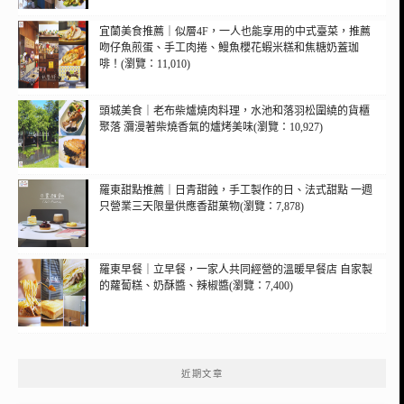
宜蘭美食推薦｜似層4F，一人也能享用的中式臺菜，推薦
吻仔魚煎蛋、手工肉捲、鰻魚櫻花蝦米糕和焦糖奶蓋珈
啡！(瀏覽：11,010)
頭城美食｜老布柴爐燒肉料理，水池和落羽松圍繞的貨櫃
聚落 瀰漫著柴燒香氣的爐烤美味(瀏覽：10,927)
羅東甜點推薦｜日青甜蝕，手工製作的日、法式甜點 一週
只營業三天限量供應香甜菓物(瀏覽：7,878)
羅東早餐｜立早餐，一家人共同經營的溫暖早餐店 自家製
的蘿蔔糕、奶酥醬、辣椒醬(瀏覽：7,400)
近期文章