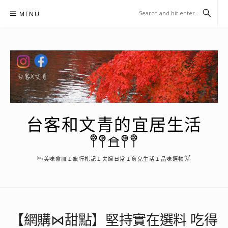
Skip
MENU
to
content
台客和文青的宜居生活
𖤣𖤥𖠿𖤥𖤣
𓆸美味食冊Ｉ旅行札記Ｉ夫婦日常Ｉ育兒生活Ｉ品味選物𓅮
【網購⋈甜點】堅持實在選料 吃得