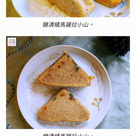
糖漬橘馬薩拉小山。