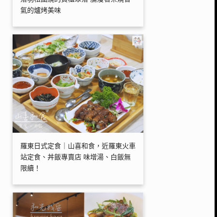
氣的爐烤美味
羅東日式定食｜山喜和食，近羅東火車
站定食、丼飯專賣店 味增湯、白飯無
限續！