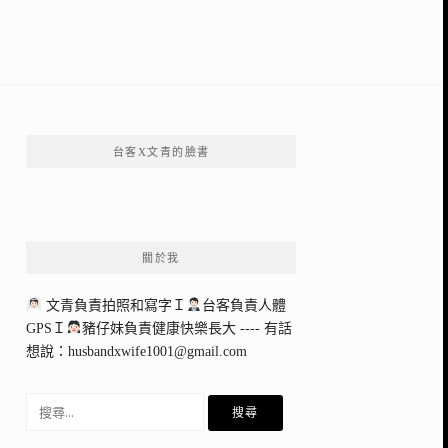
台客X文青的臉書
關於我
文青負責拍照和寫字Ｉ
台客負責人體
GPSＩ
豬仔妹負責健康快樂長大 ---- 有話
想說：
husbandxwife1001@gmail.com
搜
尋