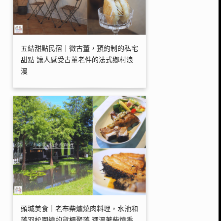
五結甜點民宿｜微古董，預約制的私宅
甜點 讓人感受古董老件的法式鄉村浪
漫
頭城美食｜老布柴爐燒肉料理，水池和
落羽松圍繞的貨櫃聚落 瀰漫著柴燒香