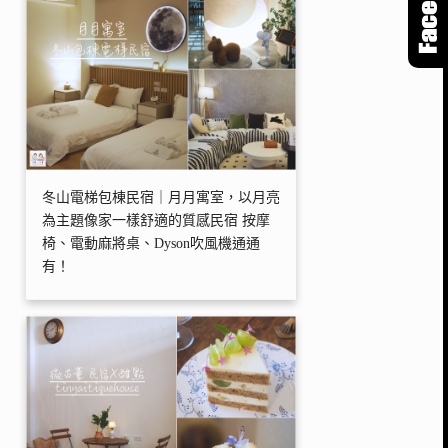
冬山電梯包棟民宿｜月月寓室，以月亮
為主題像家一樣舒適的質感民宿 按摩
椅、電動麻將桌、Dyson吹風機通通
有！