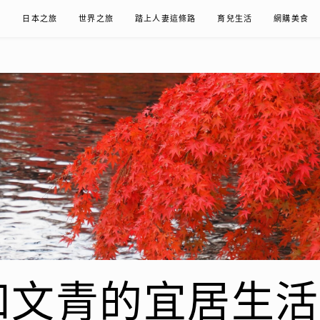
在
日本之旅
世界之旅
踏上人妻這條路
育兒生活
網購美食
青的宜居生活𖤣𖤥