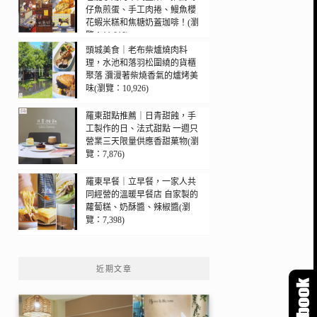
仔魚煎蛋、手工肉捲、鰻魚櫻
花蝦米糕和焦糖奶蓋珈啡！(瀏
覽：11,010)
頭城美食｜老布柴爐燒肉料
理，水池和落羽松圍繞的貨櫃
聚落 瀰漫著柴燒香氣的爐烤美
味(瀏覽：10,926)
羅東甜點推薦｜日青甜蝕，手
工製作的日、法式甜點 一週只
營業三天限量供應香甜菓物(瀏
覽：7,876)
羅東早餐｜立早餐，一家人共
同經營的溫暖早餐店 自家製的
蘿蔔糕、奶酥醬、辣椒醬(瀏
覽：7,398)
近期文章