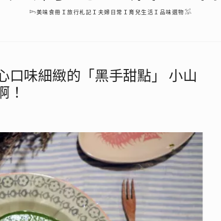
𓆸美味食冊Ｉ旅行札記Ｉ夫婦日常Ｉ育兒生活Ｉ品味選物𓅮
心口味細緻的「黑手甜點」 小山
啊！