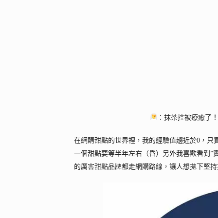
：抹茶控被療癒了！
在網購甜點的世界裡，我的經驗值趨近於0，只
一個甜點要等半年左右（昏）另外我喜歡看到”
的厲害甜點品牌都走網購路線，讓人想拋下堅持