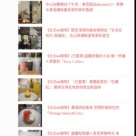
中山站雙連站下午茶｜果昂甜品illuminé2.0，新鮮
水果塔讓味蕾享受四季的香甜
【台北⋈咖啡】開至深夜的繪本咖啡店「生活在
他方-夜貓店」 在山林裡眺望夜景和星空
【台北⋈咖啡】(已歇業)溫馨舒服的小店 喝一杯讓
人羨慕的「Envy Coffee」
【台北⋈咖啡】（已歇業）果醬起家的「在欉
紅」 選用台灣在地食材迸出新滋味
【台北⋈咖啡】瀰漫烘焙香氣 空間舒適自在的
「Heritage bakery&Cafe」
【台北⋈咖啡】遠離喧鬧讓人享受寧靜時光 來