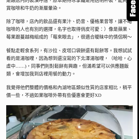
是跟店內的裝潢呼應，原本期待冰拿鐵是用透明杯裝，能夠欣
賞咖啡和牛奶的漸層暈染。
除了咖啡，店內的飲品還有果汁、奶昔、優格果昔等，讓不喝
咖啡的人也有別的選擇，名字也取得俏皮可愛：）像是蘋果、
莓果跟蔓越梅組成的「莓來眼去」，很適合曖昧中的情侶啊～
餐點走輕食系列，有沙拉、皮塔口袋餅還有鬆餅等。我想試試
看的是湯咖哩，因為想到還沒寫的下北澤湯咖哩，（哈哈，心
虛中……)，同事們則對鬆餅有興趣，但滿希望可以供應麵飯
類，會增加我到店裡用餐的動力。
我覺得他們整體的價格和內湖地區類似性質的店家相比，稍平
價一些，不過如果咖啡外帶有些優惠會更好XD