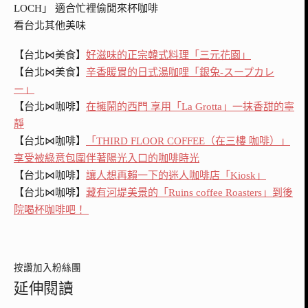
看台北其他美味
【台北⋈美食】
好滋味的正宗韓式料理「三元花園」
【台北⋈美食】
辛香暖胃的日式湯咖哩「銀兔-スープカレ
ー」
【台北⋈咖啡】
在擁鬧的西門 享用「La Grotta」一抹香甜的寧
靜
【台北⋈咖啡】
「THIRD FLOOR COFFEE（在三樓 咖啡）」
享受被綠意包圍伴著陽光入口的咖啡時光
【台北⋈咖啡】
讓人想再賴一下的迷人咖啡店「Kiosk」
【台北⋈咖啡】
藏有河堤美景的「Ruins coffee Roasters」到後
院喝杯咖啡吧！
按讚加入粉絲團
延伸閱讀