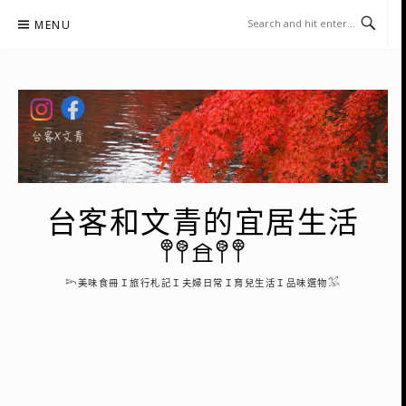
Skip
MENU
to
content
台客和文青的宜居生活
𖤣𖤥𖠿𖤥𖤣
𓆸美味食冊Ｉ旅行札記Ｉ夫婦日常Ｉ育兒生活Ｉ品味選物𓅮