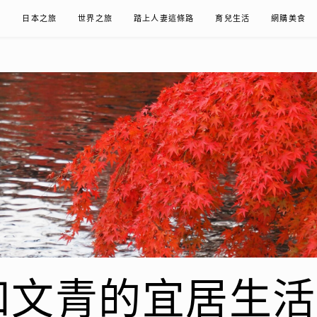
在
日本之旅
世界之旅
踏上人妻這條路
育兒生活
網購美食
青的宜居生活𖤣𖤥