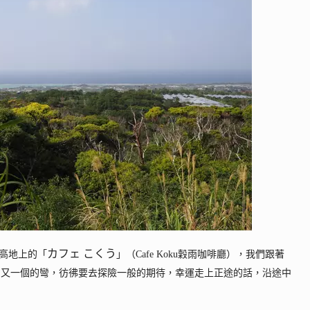
カフェ こくう
高地上的「
」（Cafe Koku穀雨咖啡廳），我們跟著
過一個又一個的彎，彷彿要去探險一般的期待，幸運走上正途的話，沿途中