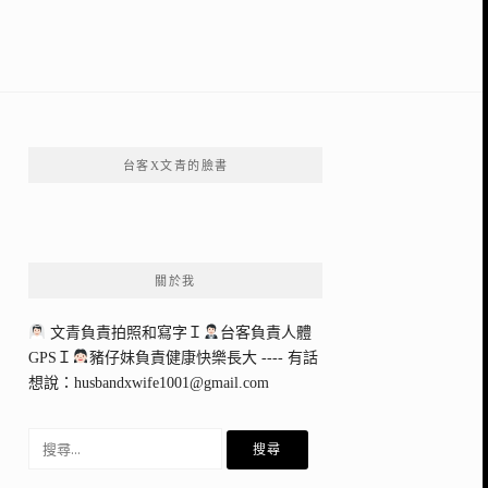
台客X文青的臉書
關於我
文青負責拍照和寫字Ｉ
台客負責人體
GPSＩ
豬仔妹負責健康快樂長大 ---- 有話
想說：
husbandxwife1001@gmail.com
搜
尋