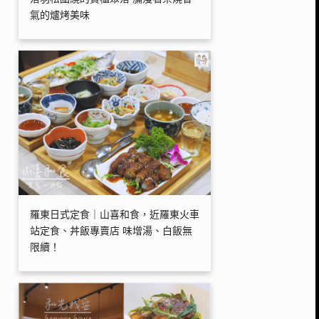
氣的爐烤美味
羅東日式定食｜山喜和食，近羅東火車
站定食、丼飯專賣店 味增湯、白飯無
限續！