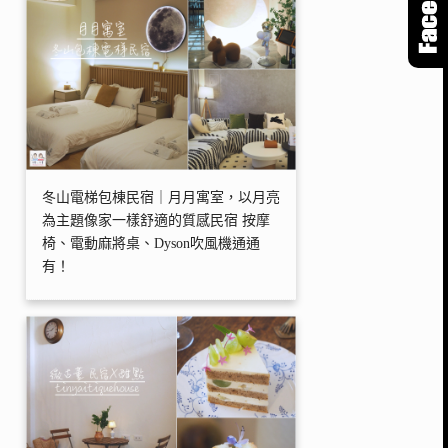
冬山電梯包棟民宿｜月月寓室，以月亮
為主題像家一樣舒適的質感民宿 按摩
椅、電動麻將桌、Dyson吹風機通通
有！