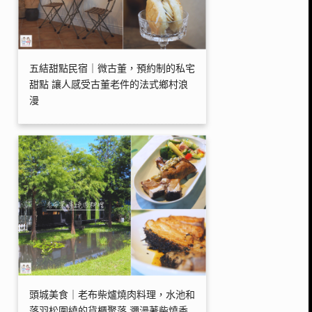
五結甜點民宿｜微古董，預約制的私宅
甜點 讓人感受古董老件的法式鄉村浪
漫
頭城美食｜老布柴爐燒肉料理，水池和
落羽松圍繞的貨櫃聚落 瀰漫著柴燒香