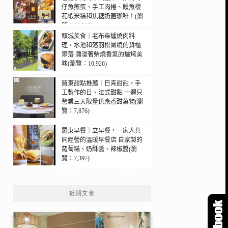
仔魚煎蛋、手工肉捲、鰻魚櫻
花蝦米糕和焦糖奶蓋珈啡！(瀏
覽：11,010)
頭城美食｜老布柴爐燒肉料
理，水池和落羽松圍繞的貨櫃
聚落 瀰漫著柴燒香氣的爐烤美
味(瀏覽：10,926)
羅東甜點推薦｜日青甜蝕，手
工製作的日、法式甜點 一週只
營業三天限量供應香甜菓物(瀏
覽：7,876)
羅東早餐｜立早餐，一家人共
同經營的溫暖早餐店 自家製的
蘿蔔糕、奶酥醬、辣椒醬(瀏
覽：7,397)
近期文章