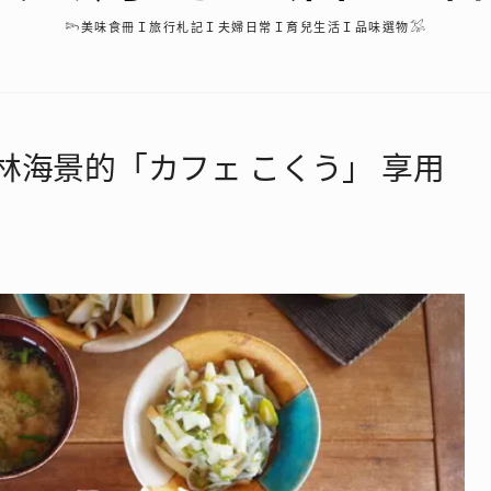
𓆸美味食冊Ｉ旅行札記Ｉ夫婦日常Ｉ育兒生活Ｉ品味選物𓅮
林海景的「カフェ こくう」 享用