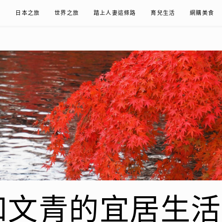
在
日本之旅
世界之旅
踏上人妻這條路
育兒生活
網購美食
青的宜居生活𖤣𖤥