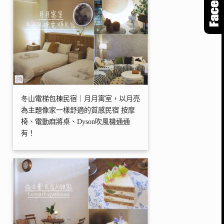
冬山電梯包棟民宿｜月月寓室，以月亮
為主題像家一樣舒適的質感民宿 按摩
椅、電動麻將桌、Dyson吹風機通通
有！