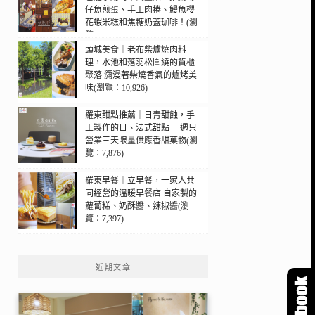
仔魚煎蛋、手工肉捲、鰻魚櫻
花蝦米糕和焦糖奶蓋珈啡！(瀏
覽：11,010)
頭城美食｜老布柴爐燒肉料
理，水池和落羽松圍繞的貨櫃
聚落 瀰漫著柴燒香氣的爐烤美
味(瀏覽：10,926)
羅東甜點推薦｜日青甜蝕，手
工製作的日、法式甜點 一週只
營業三天限量供應香甜菓物(瀏
覽：7,876)
羅東早餐｜立早餐，一家人共
同經營的溫暖早餐店 自家製的
蘿蔔糕、奶酥醬、辣椒醬(瀏
覽：7,397)
近期文章