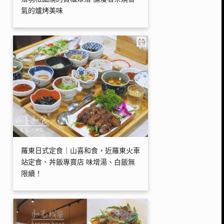
氣的爐烤美味
羅東日式定食｜山喜和食，近羅東火車
站定食、丼飯專賣店 味增湯、白飯無
限續！