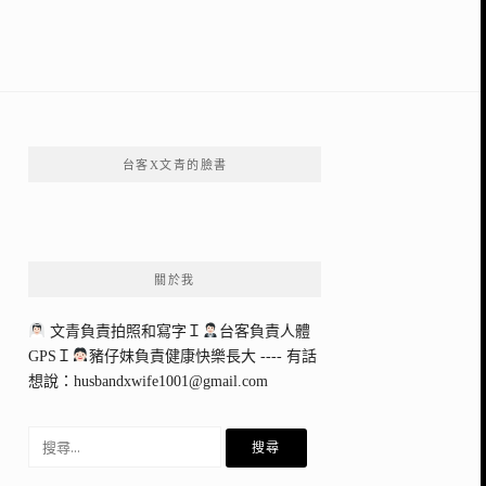
台客X文青的臉書
關於我
文青負責拍照和寫字Ｉ
台客負責人體
GPSＩ
豬仔妹負責健康快樂長大 ---- 有話
想說：
husbandxwife1001@gmail.com
搜
尋