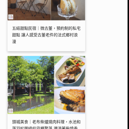
五結甜點民宿｜微古董，預約制的私宅
甜點 讓人感受古董老件的法式鄉村浪
漫
頭城美食｜老布柴爐燒肉料理，水池和
落羽松圍繞的貨櫃聚落 瀰漫著柴燒香