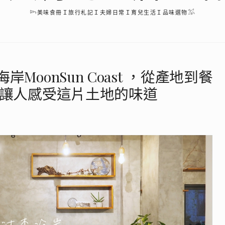
𓆸美味食冊Ｉ旅行札記Ｉ夫婦日常Ｉ育兒生活Ｉ品味選物𓅮
oonSun Coast ，從產地到餐
理讓人感受這片土地的味道