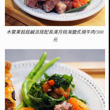
木鱉果菇菇鹹派搭配長濱月桃海鹽炙燒牛肉/300
元