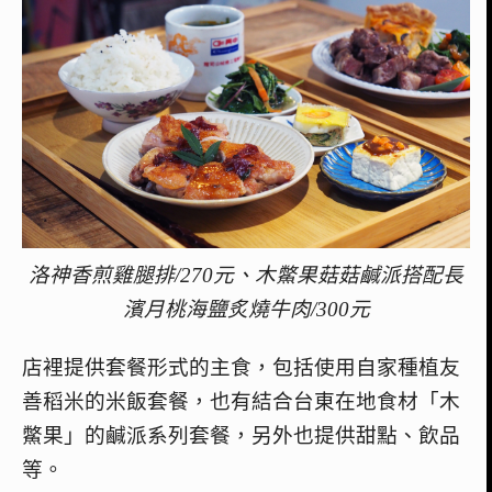
洛神香煎雞腿排/270元、木鱉果菇菇鹹派搭配長
濱月桃海鹽炙燒牛肉/300元
店裡提供套餐形式的主食，包括使用自家種植友
善稻米的米飯套餐，也有結合台東在地食材「木
鱉果」的鹹派系列套餐，另外也提供甜點、飲品
等。