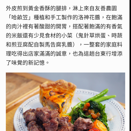
外皮煎到黃金香酥的腿排，淋上來自友善農園
「哈畝笠」種植和手工製作的洛神花醬，在飽滿
的肉汁裡有著酸甜的開胃，搭配著飽滿的有香氣
的米飯還有少見食材的小菜（鬼針草烘蛋、時蔬
和煎豆腐配自製馬告腐乳醬），一整套的家庭料
理吃得出店家滿滿的誠意，也為這趟台東行增添
了味覺的新記憶。