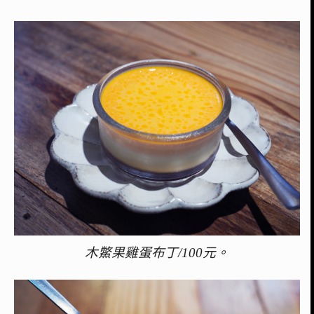
木鱉果雞蛋布丁/100元。