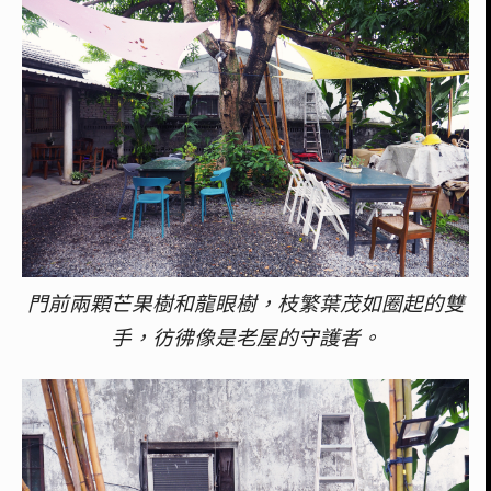
門前兩顆芒果樹和龍眼樹，枝繁葉茂如圈起的雙
手，彷彿像是老屋的守護者。