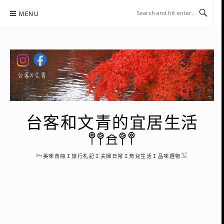
Skip
MENU
to
content
台客和文青的宜居生活
𖤣𖤥𖠿𖤥𖤣
𓆸美味食冊Ｉ旅行札記Ｉ夫婦日常Ｉ育兒生活Ｉ品味選物𓅮