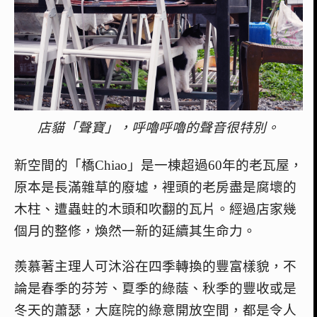
店貓「聲寶」，呼嚕呼嚕的聲音很特別。
新空間的「橋Chiao」是一棟超過60年的老瓦屋，
原本是長滿雜草的廢墟，裡頭的老房盡是腐壞的
木柱、遭蟲蛀的木頭和吹翻的瓦片。
經過店家幾
個月的整修，煥然一新的延續其生命力。
羨慕著主理人可沐浴在四季轉換的豐富樣貌，不
論是春季的芬芳、夏季的綠蔭、秋季的豐收或是
冬天的蕭瑟，大庭院的綠意開放空間，都是令人