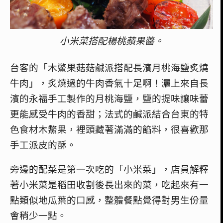
小米菜搭配楊桃蘋果醬。
台客的「木鱉果菇菇鹹派搭配長濱月桃海鹽炙燒
牛肉」，炙燒過的牛肉香氣十足啊！灑上來自長
濱的永福手工製作的月桃海鹽，鹽的提味讓味蕾
更能感受牛肉的香甜；法式的鹹派結合台東的特
色食材木鱉果，裡頭藏著滿滿的餡料，很喜歡那
手工派皮的酥。
旁邊的配菜是第一次吃的「小米菜」，店員解釋
著小米菜是稻田收割後長出來的菜，吃起來有一
點類似地瓜葉的口感，整體餐點覺得對男生份量
會稍少一點。