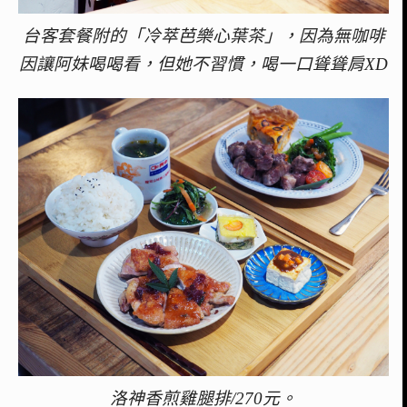
台客套餐附的「冷萃芭樂心葉茶」，因為無咖啡
因讓阿妹喝喝看，但她不習慣，喝一口聳聳肩XD
洛神香煎雞腿排/270元。