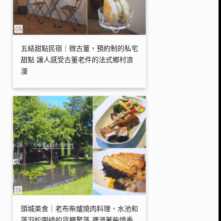
五結甜點民宿｜微古董，預約制的私宅
甜點 讓人感受古董老件的法式鄉村浪
漫
頭城美食｜老布柴爐燒肉料理，水池和
落羽松圍繞的貨櫃聚落 瀰漫著柴燒香