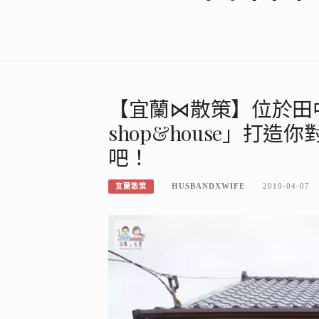
【宜蘭⋈散策】位於田中的
shop&house」打
吧！
HUSBANDXWIFE
2019-04-07
宜蘭散策