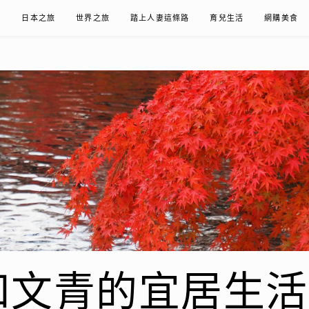
在
日本之旅
世界之旅
踏上人妻這條路
育兒生活
網購美食
青的宜居生活𖤣𖤥