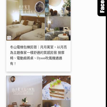
冬山電梯包棟民宿｜月月寓室，以月亮
為主題像家一樣舒適的質感民宿 按摩
椅、電動麻將桌、Dyson吹風機通通
有！