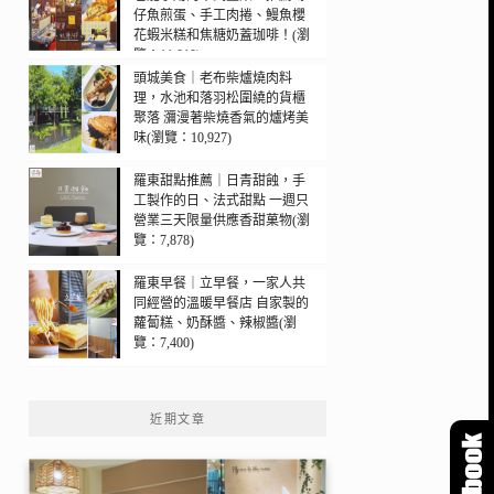
仔魚煎蛋、手工肉捲、鰻魚櫻
花蝦米糕和焦糖奶蓋珈啡！(瀏
覽：11,010)
頭城美食｜老布柴爐燒肉料
理，水池和落羽松圍繞的貨櫃
聚落 瀰漫著柴燒香氣的爐烤美
味(瀏覽：10,927)
羅東甜點推薦｜日青甜蝕，手
工製作的日、法式甜點 一週只
營業三天限量供應香甜菓物(瀏
覽：7,878)
羅東早餐｜立早餐，一家人共
同經營的溫暖早餐店 自家製的
蘿蔔糕、奶酥醬、辣椒醬(瀏
覽：7,400)
近期文章