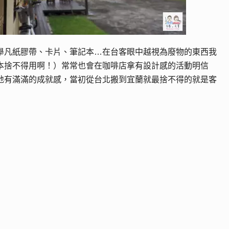
舉凡紙膠帶、卡片、筆記本…在台客眼中越視為廢物的東西我
本捨不得用啊！）常常也會在咖啡店拿有設計感的活動明信
地有滿滿的成就感，當初從台北搬到宜蘭就最捨不得的就是客