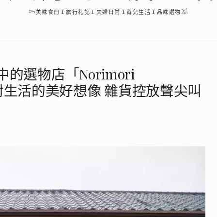
𓆸美味食冊Ｉ旅行札記Ｉ夫婦日常Ｉ育兒生活Ｉ品味選物𓅮
選物店「Norimori
造你對生活的美好想像 雜貨控放聲尖叫