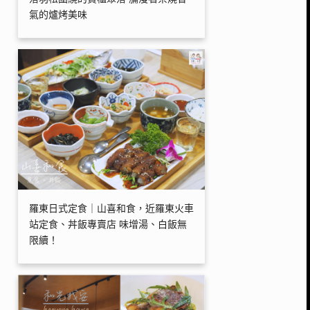
氣的爐烤美味
羅東日式定食｜山喜和食，近羅東火車
站定食、丼飯專賣店 味增湯、白飯無
限續！