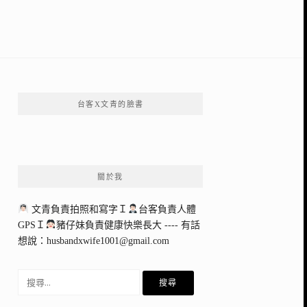
台客X文青的臉書
關於我
文青負責拍照和寫字Ｉ
台客負責人體
GPSＩ
豬仔妹負責健康快樂長大 ---- 有話
想說：
husbandxwife1001@gmail.com
搜
尋