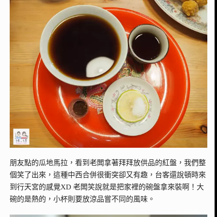
朋友點的瓜地馬拉，看到老闆拿著拜拜放供品的紅盤，我們整
個笑了出來，這種中西合併很衝突卻又有趣，台客還說頓時來
到行天宮的感覺XD 老闆笑說就是把家裡的碗盤拿來裝啊！大
碗的是熱的，小杯則要放涼品嘗不同的風味。