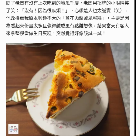
問了老闆有沒有上次吃到的地瓜千層，老闆用招牌的小眼睛笑
了笑：「沒有！因為很麻煩！」，心想這人也太誠實（笑），
他改推薦我原本興趣不大的「蔥花肉鬆戚風蛋糕」，主要是因
為看起來份量太多且覺得鹹戚風有點難想像，結果當天有客人
來拿整模當做生日蛋糕，突然覺得好像該試一試！