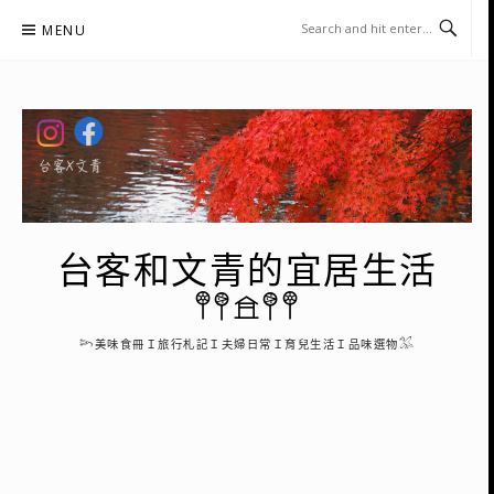
Skip
MENU
to
content
台客和文青的宜居生活
𖤣𖤥𖠿𖤥𖤣
𓆸美味食冊Ｉ旅行札記Ｉ夫婦日常Ｉ育兒生活Ｉ品味選物𓅮