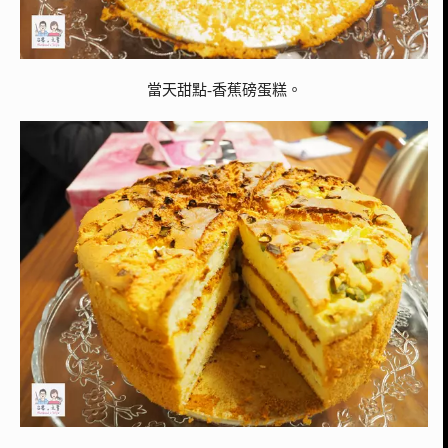
當天甜點-香蕉磅蛋糕。