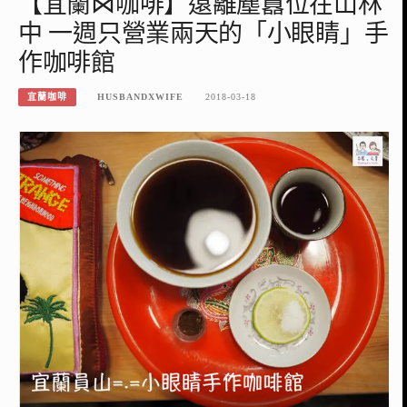
【宜蘭⋈咖啡】遠離塵囂位在山林
中 一週只營業兩天的「小眼睛」手
作咖啡館
宜蘭咖啡
HUSBANDXWIFE
2018-03-18