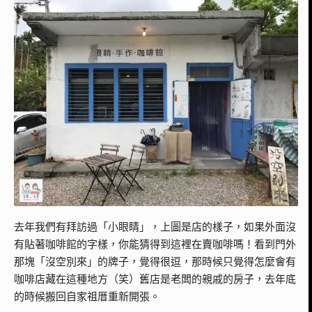
去年我們有拜訪過「小眼睛」，上圖是店的樣子，如果外面沒
有貼著咖啡館的字樣，你能猜得到這裡在賣咖啡嗎！看到門外
那塊「沒空別來」的牌子，覺得很逗，那時候只覺得怎麼會有
咖啡店藏在這種地方（笑）舊店是老闆的親戚的房子，去年底
的時候搬回自家祖厝重新開張。