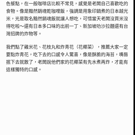
色餐點，在一般咖啡店比較不常見，感覺是老闆自己喜歡吃的
食物。像是黯然銷魂乾咖哩飯，強調是用象印鍋煮的日本越光
米，光是取名黯然銷魂飯就讓人想吃，可惜當天老闆沒買米沒
得吃啦～還有日本多口味的出前一丁、新加坡叻沙拉麵還有台
灣招牌的炸物等。
我們點了雞米花、花枝丸和炸青花（花椰菜），推薦大家一定
要點炸青花，吃下去的口感令人驚喜，像是酥脆的海苔，嘴唇
抿下去就散了，老闆說他們家的花椰菜有先水煮再炸，才能有
這樣獨特的口感。