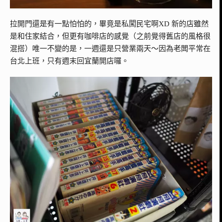
拉開門還是有一點怕怕的，畢竟是私闖民宅啊XD 新的店雖然
是和住家結合，但更有咖啡店的感覺（之前覺得舊店的風格很
混搭）唯一不變的是，一週還是只營業兩天～因為老闆平常在
台北上班，只有週末回宜蘭開店囉。