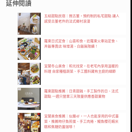
延伸閱讀
五結甜點民宿｜微古董，預約制的私宅甜點 讓人
感受古董老件的法式鄉村浪漫
羅東日式定食｜山喜和食，近羅東火車站定食、
丼飯專賣店 味增湯、白飯無限續！
宜蘭冬山美食｜和光找安，在老宅內享用溫暖的
料理 自家種植蔬菜、手工醬料藏有主廚的細節
羅東甜點推薦｜日青甜蝕，手工製作的日、法式
甜點 一週只營業三天限量供應香甜菓物
宜蘭美食推薦｜似層4F，一人也能享用的中式臺
菜，推薦吻仔魚煎蛋、手工肉捲、鰻魚櫻花蝦米
糕和焦糖奶蓋珈啡！