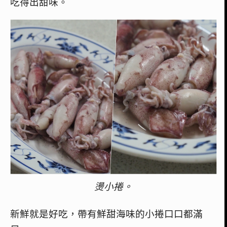
吃得出甜味。
燙小捲。
新鮮就是好吃，帶有鮮甜海味的小捲口口都滿