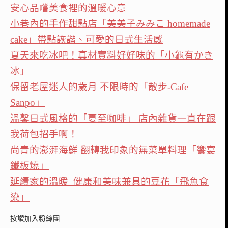
安心品嚐美食裡的溫暖心意
小巷內的手作甜點店「美美子みみこ homemade
cake」帶點詼諧、可愛的日式生活感
夏天來吃冰吧！真材實料好好味的「小龜有かき
冰」
保留老屋迷人的歲月 不限時的「散步-Cafe
Sanpo」
溫馨日式風格的「夏至咖啡」 店內雜貨一直在跟
我荷包招手啊！
尚青的澎湃海鮮 翻轉我印象的無菜單料理「饗宴
鐵板燒」
延續家的溫暖 健康和美味兼具的豆花「飛魚食
染」
按讚加入粉絲團