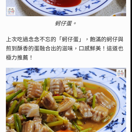
蚵仔蛋。
上次吃過念念不忘的「蚵仔蛋」，飽滿的蚵仔與
煎到酥香的蛋融合出的滋味，口感鮮美！這道也
極力推薦！