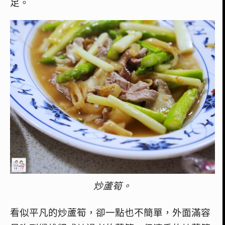
足。
炒蘆筍。
看似平凡的炒蘆筍，卻一點也不簡單，外面滿容