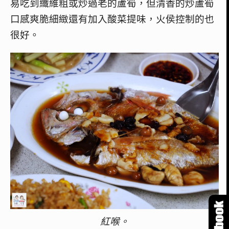
易吃到纖維粗或炒過老的蘆筍，但清香的炒蘆筍
口感爽脆細緻還有加入酸菜提味，火侯控制的也
很好。
紅喉。