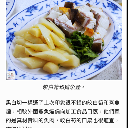
皎白筍和鯊魚煙。
黑白切一樣選了上次印象很不錯的皎白筍和鯊魚
煙，相較外面鯊魚煙偏向加工食品口感，他們家
的是真材實料的魚肉，皎白筍的口感也很適宜，