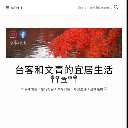
Skip
MENU
to
content
台客和文青的宜居生活
𖤣𖤥𖠿𖤥𖤣
𓆸美味食冊Ｉ旅行札記Ｉ夫婦日常Ｉ育兒生活Ｉ品味選物𓅮