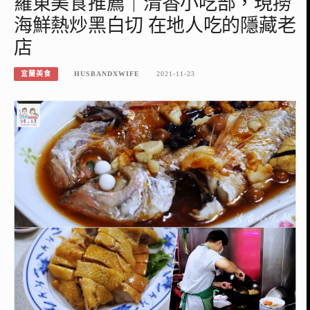
羅東美食推薦｜清香小吃部，現撈
海鮮熱炒黑白切 在地人吃的隱藏老
店
宜蘭美食
HUSBANDXWIFE
2021-11-23