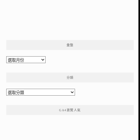
彙整
彙
整
分類
分
類
GA4瀏覽人氣