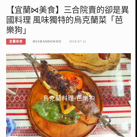
【宜蘭⋈美食】三合院賣的卻是異
國料理 風味獨特的烏克蘭菜「芭
樂狗」
宜蘭美食
HUSBANDXWIFE
2018-07-11