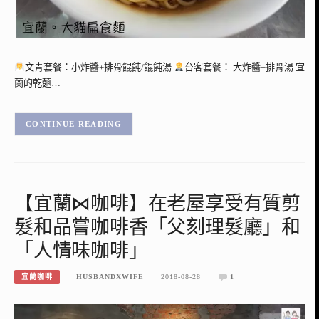
文青套餐：小炸醬+排骨餛飩/餛飩湯
台客套餐： 大炸醬+排骨湯 宜
蘭的乾麵…
CONTINUE READING
【宜蘭⋈咖啡】在老屋享受有質剪
髮和品嘗咖啡香「父刻理髮廳」和
「人情味咖啡」
宜蘭咖啡
HUSBANDXWIFE
2018-08-28
1