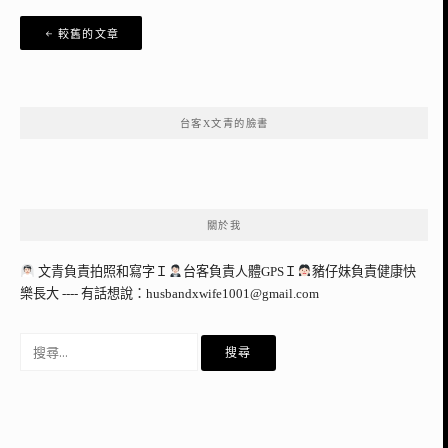
文
較舊的文章
章
導
覽
台客X文青的臉書
關於我
文青負責拍照和寫字Ｉ
台客負責人體GPSＩ
豬仔妹負責健康快
樂長大 ---- 有話想說：
husbandxwife1001@gmail.com
搜
尋
關
鍵
字: