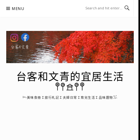
Skip
MENU
to
content
台客和文青的宜居生活
𖤣𖤥𖠿𖤥𖤣
𓆸美味食冊Ｉ旅行札記Ｉ夫婦日常Ｉ育兒生活Ｉ品味選物𓅮