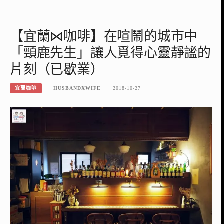
【宜蘭⋈咖啡】在喧鬧的城市中
「頸鹿先生」讓人覓得心靈靜謐的
片刻（已歇業）
宜蘭咖啡
HUSBANDXWIFE
2018-10-27