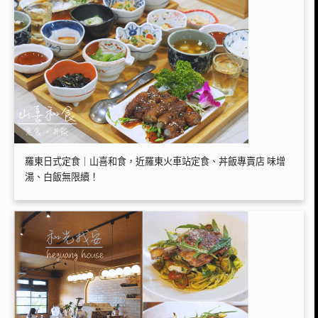
羅東日式定食｜山喜和食，近羅東火車站定食、丼飯專賣店 味增
湯、白飯無限續！