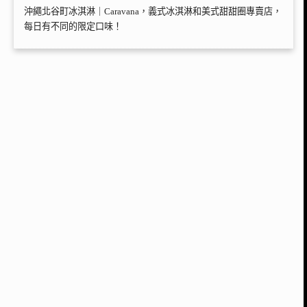
沖繩北谷町冰淇淋｜Caravana，義式冰淇淋和美式甜甜圈專賣店，
每日有不同的限定口味！