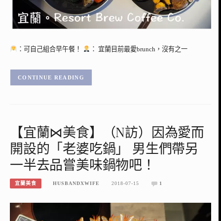
：可自己組合早午餐！
： 宜蘭目前最愛brunch，沒有之一
CONTINUE READING
【宜蘭⋈美食】（N訪）因為愛而
開設的「老婆吃鍋」 男生們帶另
一半去品嘗美味鍋物吧！
宜蘭美食
HUSBANDXWIFE
2018-07-15
1