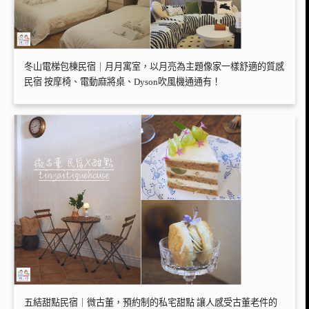
冬山電梯包棟民宿｜月月寓室，以月亮為主題像家一樣舒適的質感
民宿 按摩椅、電動麻將桌、Dyson吹風機通通有！
五結甜點民宿｜微古董，預約制的私宅甜點 讓人感受古董老件的