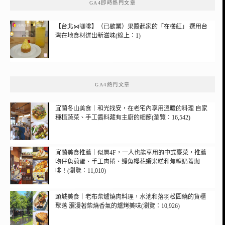
GA4即時熱門文章
【台北⋈咖啡】（已歇業）果醬起家的「在欉紅」 選用台
灣在地食材迸出新滋味(線上：1)
GA4熱門文章
宜蘭冬山美食｜和光找安，在老宅內享用溫暖的料理 自家
種植蔬菜、手工醬料藏有主廚的細節(瀏覽：16,542)
宜蘭美食推薦｜似層4F，一人也能享用的中式臺菜，推薦
吻仔魚煎蛋、手工肉捲、鰻魚櫻花蝦米糕和焦糖奶蓋珈
啡！(瀏覽：11,010)
頭城美食｜老布柴爐燒肉料理，水池和落羽松圍繞的貨櫃
聚落 瀰漫著柴燒香氣的爐烤美味(瀏覽：10,926)