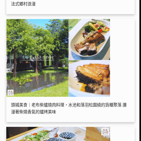
法式鄉村浪漫
頭城美食｜老布柴爐燒肉料理，水池和落羽松圍繞的貨櫃聚落 瀰
漫著柴燒香氣的爐烤美味